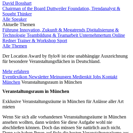
David Bosshart
Chairman of the Board Duttweiler Foundation, Trendanalyst &
Sought Thinker
Alle Speaker
Aktuelle Themen
Führung
Innovation, Zukunft & Megatrends
Digitalisierung &
Technologie
Teambildung & Teamarbeit
Unternehmertum
Online
Redner
Trainer & Workshop
Sport
Alle Themen
Der Location Award by fiylo® ist eine unabhängige Auszeichnung
für besondere Veranstaltungsflächen in Deutschland.
Mehr erfahren
Eventlexikon
Newsletter
Meinungen
Medienkit
Jobs
Kontakt
München
Veranstaltungsraum in München
Veranstaltungsraum in München
Exklusive Veranstaltungsräume in München für Anlässe aller Art
mieten
Wenn Sie sich alle vorhandenen Veranstaltungsräume in München
ansehen wollten, dann würden Sie diese Aufgabe wohl nie
abschließen können. Doch das müssen Sie natürlich auch nicht.
Denn wir haben Ihnen auf fiylo die besten Veranstaltungsräume aus