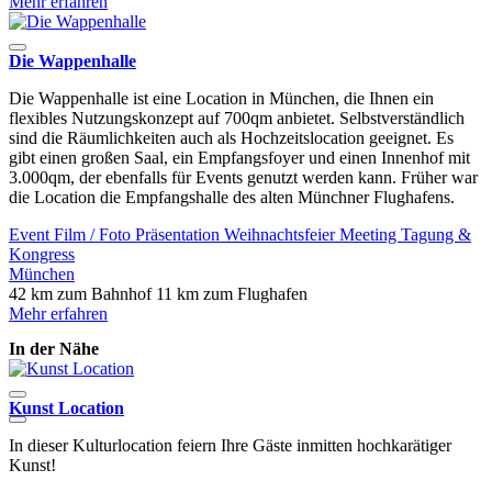
Mehr erfahren
Die Wappenhalle
Die Wappenhalle ist eine Location in München, die Ihnen ein
flexibles Nutzungskonzept auf 700qm anbietet. Selbstverständlich
sind die Räumlichkeiten auch als Hochzeitslocation geeignet. Es
gibt einen großen Saal, ein Empfangsfoyer und einen Innenhof mit
3.000qm, der ebenfalls für Events genutzt werden kann. Früher war
die Location die Empfangshalle des alten Münchner Flughafens.
Event
Film / Foto
Präsentation
Weihnachtsfeier
Meeting
Tagung &
Kongress
München
42 km zum Bahnhof
11 km zum Flughafen
Mehr erfahren
In der Nähe
Kunst Location
H
In dieser Kulturlocation feiern Ihre Gäste inmitten hochkarätiger
H
Kunst!
E