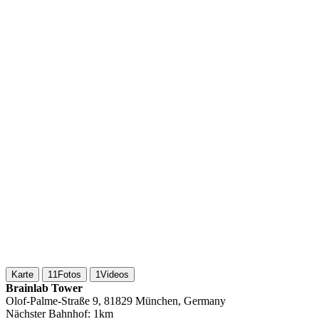
Karte
11
Fotos
1
Videos
Brainlab Tower
Olof-Palme-Straße 9, 81829 München, Germany
Nächster Bahnhof:
1km