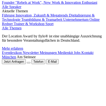
Founder "Rebels at Work", New Work & Innovation Enthusiast
Alle Speaker
Aktuelle Themen
Führung
Innovation, Zukunft & Megatrends
Digitalisierung &
Technologie
Teambildung & Teamarbeit
Unternehmertum
Online
Redner
Trainer & Workshop
Sport
Alle Themen
Der Location Award by fiylo® ist eine unabhängige Auszeichnung
für besondere Veranstaltungsflächen in Deutschland.
Mehr erfahren
Eventlexikon
Newsletter
Meinungen
Medienkit
Jobs
Kontakt
München
Am Steinsee
Jetzt Anfragen
Telefon
E-Mail