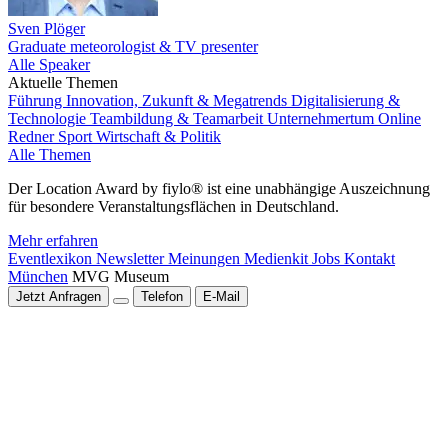
Sven Plöger
Graduate meteorologist & TV presenter
Alle Speaker
Aktuelle Themen
Führung
Innovation, Zukunft & Megatrends
Digitalisierung &
Technologie
Teambildung & Teamarbeit
Unternehmertum
Online
Redner
Sport
Wirtschaft & Politik
Alle Themen
Der Location Award by fiylo® ist eine unabhängige Auszeichnung
für besondere Veranstaltungsflächen in Deutschland.
Mehr erfahren
Eventlexikon
Newsletter
Meinungen
Medienkit
Jobs
Kontakt
München
MVG Museum
Jetzt Anfragen
Telefon
E-Mail