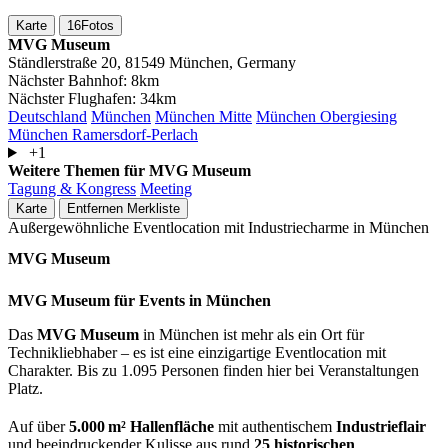
Karte
16
Fotos
MVG Museum
Ständlerstraße 20, 81549 München, Germany
Nächster Bahnhof:
8km
Nächster Flughafen:
34km
Deutschland
München
München Mitte
München Obergiesing
München Ramersdorf-Perlach
+1
Weitere Themen für MVG Museum
Tagung & Kongress
Meeting
Karte
Entfernen
Merkliste
Außergewöhnliche Eventlocation mit Industriecharme in München
MVG Museum
MVG Museum für Events in München
Das
MVG Museum
in München ist mehr als ein Ort für
Technikliebhaber – es ist eine einzigartige Eventlocation mit
Charakter. Bis zu 1.095 Personen finden hier bei Veranstaltungen
Platz.
Auf über
5.000 m² Hallenfläche
mit authentischem
Industrieflair
und beeindruckender Kulisse aus rund
25 historischen