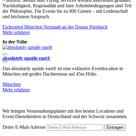
– Buffets, Menüs oder Flying Services werden individuell gestaltet.
Nachhaltigkeit, Regionalität und faire Arbeitsbedingungen sind Teil
der Philosophie. Für Events bis zu 800 Gästen – mit Leidenschaft
und höchstem Anspruch.
Eichenried
München
Neustadt an der Donau
Pörnbach
Mehr erfahren
In der Nähe
absolutely upside east®
S
Das absolutely upside east® ist eine exklusive Eventlocation in
D
München mit großer Dachterrasse auf 45m Höhe.
W
München
Mehr erfahren
M
Wir bringen Veranstaltungsplaner mit den besten Locations und
Event-Dienstleistern in Deutschland und der Schweiz zusammen.
Deine E-Mail-Adresse
Eintragen