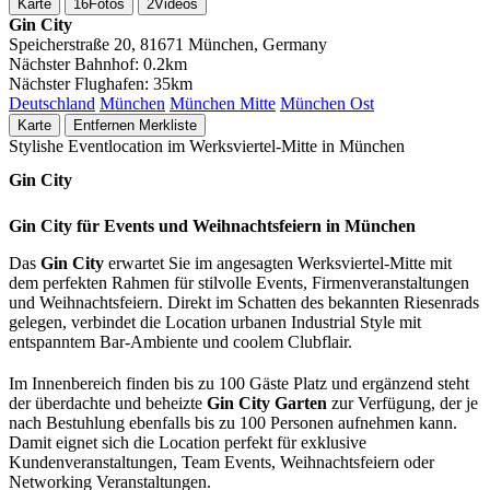
Karte
16
Fotos
2
Videos
Gin City
Speicherstraße 20, 81671 München, Germany
Nächster Bahnhof:
0.2km
Nächster Flughafen:
35km
Deutschland
München
München Mitte
München Ost
Karte
Entfernen
Merkliste
Stylishe Eventlocation im Werksviertel-Mitte in München
Gin City
Gin City für Events und Weihnachtsfeiern in München
Das
Gin City
erwartet Sie im angesagten Werksviertel-Mitte mit
dem perfekten Rahmen für stilvolle Events, Firmenveranstaltungen
und Weihnachtsfeiern. Direkt im Schatten des bekannten Riesenrads
gelegen, verbindet die Location urbanen Industrial Style mit
entspanntem Bar-Ambiente und coolem Clubflair.
Im Innenbereich finden bis zu 100 Gäste Platz und ergänzend steht
der überdachte und beheizte
Gin City Garten
zur Verfügung, der je
nach Bestuhlung ebenfalls bis zu 100 Personen aufnehmen kann.
Damit eignet sich die Location perfekt für exklusive
Kundenveranstaltungen, Team Events, Weihnachtsfeiern oder
Networking Veranstaltungen.