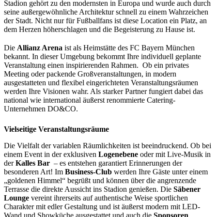
Stadion gehört zu den modernsten in Europa und wurde auch durch
seine außergewöhnliche Architektur schnell zu einem Wahrzeichen
der Stadt. Nicht nur für Fußballfans ist diese Location ein Platz, an
dem Herzen höherschlagen und die Begeisterung zu Hause ist.
Die
Allianz Arena
ist als Heimstätte des FC Bayern München
bekannt. In dieser Umgebung bekommt Ihre individuell geplante
Veranstaltung einen inspirierenden Rahmen. Ob ein privates
Meeting oder packende Großveranstaltungen, in modern
ausgestatteten und flexibel eingerichteten Veranstaltungsräumen
werden Ihre Visionen wahr. Als starker Partner fungiert dabei das
national wie international äußerst renommierte Catering-
Unternehmen DO&CO.
Vielseitige Veranstaltungsräume
Die Vielfalt der variablen Räumlichkeiten ist beeindruckend. Ob bei
einem Event in der exklusiven
Logenebene
oder mit Live-Musik in
der
Kalles Bar
– es entstehen garantiert Erinnerungen der
besonderen Art! Im
Business-Club
werden Ihre Gäste unter einem
„goldenen Himmel“ begrüßt und können über die angrenzende
Terrasse die direkte Aussicht ins Stadion genießen. Die
Säbener
Lounge
vereint ihrerseits auf authentische Weise sportlichen
Charakter mit edler Gestaltung und ist äußerst modern mit LED-
Wand und Showküche ausgestattet und auch die
Sponsoren