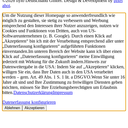
©2026 fiylo Deutschland GmbH. Design & Development by
pixel
ahoi
.
Um die Nutzung dieser Homepage so anwenderfreundlich wie
möglich zu gestalten, sie stetig zu verbessern und Werbung
entsprechend den Interessen ihrer Nutzer anzuzeigen, nutzen wir
Cookies und Funktionen von Dritten, auch von US-
Softwareunternehmen (z. B. Google). Durch einen Klick auf
„Akzeptieren“ bin ich mit der Verarbeitung entsprechend aller unter
„Datenerfassung konfigurieren“ aufgeführten Funktionen
einverstanden.
Im unteren Bereich der Website kann ich über einen
Klick auf „Datenerfassung konfigurieren“ meine Einwilligung
jederzeit mit Wirkung für die Zukunft ändern.
Hinweis zur
Datenweitergabe in die USA: Indem Sie auf „Akzeptieren“ klicken,
willigen Sie ein, dass Ihre Daten auch in den USA verarbeitet
werden – gem. Art. 49 Abs. 1 S. 1 lit. a DSGVO.
Wenn Sie unter 16
Jahre alt sind und Ihre Zustimmung zu freiwilligen Diensten geben
möchten, müssen Sie Ihre Erziehungsberechtigten um Erlaubnis
bitten.
Datenschutzerklärung
Impressum
Datenerfassung konfigurieren
Ablehnen
Akzeptieren