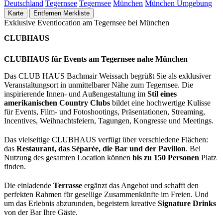
Deutschland
Tegernsee
Tegernsee
München
München Umgebung
Karte
Entfernen
Merkliste
Exklusive Eventlocation am Tegernsee bei München
CLUBHAUS
CLUBHAUS für Events am Tegernsee nahe München
Das CLUB HAUS Bachmair Weissach begrüßt Sie als exklusiver
Veranstaltungsort in unmittelbarer Nähe zum Tegernsee. Die
inspirierende Innen- und Außengestaltung im
Stil eines
amerikanischen Country Clubs
bildet eine hochwertige Kulisse
für Events, Film- und Fotoshootings, Präsentationen, Streaming,
Incentives, Weihnachtsfeiern, Tagungen, Kongresse und Meetings.
Das vielseitige CLUBHAUS verfügt über verschiedene Flächen:
das
Restaurant, das Séparée, die Bar und der Pavillon
. Bei
Nutzung des gesamten Location können
bis zu 150 Personen
Platz
finden.
Die einladende
Terrasse
ergänzt das Angebot und schafft den
perfekten Rahmen für gesellige Zusammenkünfte im Freien. Und
um das Erlebnis abzurunden, begeistern kreative
Signature Drinks
von der Bar Ihre Gäste.