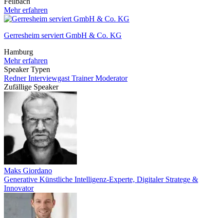
Fellbach
Mehr erfahren
Gerresheim serviert GmbH & Co. KG
Hamburg
Mehr erfahren
Speaker Typen
Redner
Interviewgast
Trainer
Moderator
Zufällige Speaker
Maks Giordano
Generative Künstliche Intelligenz-Experte, Digitaler Stratege &
Innovator