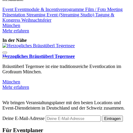
Event
Eventmodule & Incentiveprogramme
Film / Foto
Meeting
Präsentation
Streaming Event (Streaming Studio)
Tagung &
Kongress
Weihnachtsfeier
München
Mehr erfahren
In der Nähe
Herzogliches Bräustüberl Tegernsee
S
​​​​​​​Bräustüberl Tegernsee ist eine traditionsreiche Eventlocation im
D
Großraum München.
u
München
Mehr erfahren
M
Wir bringen Veranstaltungsplaner mit den besten Locations und
Event-Dienstleistern in Deutschland und der Schweiz zusammen.
Deine E-Mail-Adresse
Eintragen
Für Eventplaner