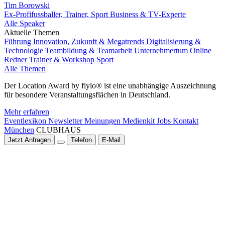
Tim Borowski
Ex-Profifussballer, Trainer, Sport Business & TV-Experte
Alle Speaker
Aktuelle Themen
Führung
Innovation, Zukunft & Megatrends
Digitalisierung &
Technologie
Teambildung & Teamarbeit
Unternehmertum
Online
Redner
Trainer & Workshop
Sport
Alle Themen
Der Location Award by fiylo® ist eine unabhängige Auszeichnung
für besondere Veranstaltungsflächen in Deutschland.
Mehr erfahren
Eventlexikon
Newsletter
Meinungen
Medienkit
Jobs
Kontakt
München
CLUBHAUS
Jetzt Anfragen
Telefon
E-Mail