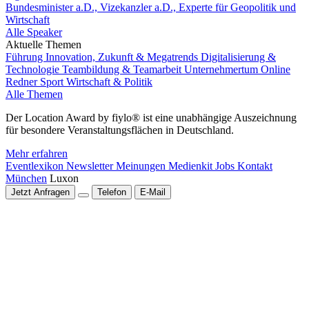
Bundesminister a.D., Vizekanzler a.D., Experte für Geopolitik und
Wirtschaft
Alle Speaker
Aktuelle Themen
Führung
Innovation, Zukunft & Megatrends
Digitalisierung &
Technologie
Teambildung & Teamarbeit
Unternehmertum
Online
Redner
Sport
Wirtschaft & Politik
Alle Themen
Der Location Award by fiylo® ist eine unabhängige Auszeichnung
für besondere Veranstaltungsflächen in Deutschland.
Mehr erfahren
Eventlexikon
Newsletter
Meinungen
Medienkit
Jobs
Kontakt
München
Luxon
Jetzt Anfragen
Telefon
E-Mail