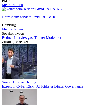
Frankfurt
Mehr erfahren
Gerresheim serviert GmbH & Co. KG
Hamburg
Mehr erfahren
Speaker Typen
Redner
Interviewgast
Trainer
Moderator
Zufällige Speaker
Simon Thomas Dejung
Expert in Cyber Risks, AI Risks & Digital Governance