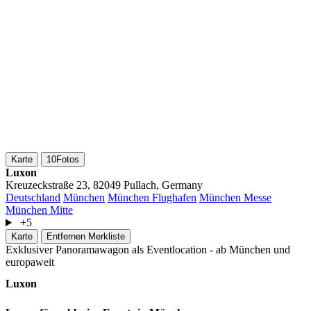
Karte
10
Fotos
Luxon
Kreuzeckstraße 23, 82049 Pullach, Germany
Deutschland
München
München Flughafen
München Messe
München Mitte
+5
Karte
Entfernen
Merkliste
Exklusiver Panoramawagon als Eventlocation - ab München und
europaweit
Luxon