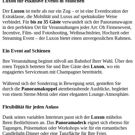
Luxon für exklusive Events in München
Der
Luxon
ist mehr als nur ein Zug – er ist eine Eventlocation der
Extraklasse, die Mobilität und Luxus auf spektakuläre Weise
verbindet. Für
bis zu 35 Gäste
verwandelt sich der Panoramawagon
in den perfekten Ort für Veranstaltungen jeder Art: Ob Firmenevent,
Incentive, Film- und Fotoshooting, Weihnachtsfeier, Hochzeit oder
Streaming Event – der Luxon bietet einen unvergesslichen Rahmen.
Ein Event auf Schienen
Ihre Veranstaltung beginnt stilvoll am Bahnhof Ihrer Wahl. Über den
roten Teppich betreten Sie und Ihre Gäste den
Luxon
, wo ein
engagiertes Serviceteam mit Champagner bereitsteht.
Während sich der Sonderzug in Bewegung setzt, genießen Sie
durch die
Panoramakuppel
atemberaubende Ausblicke, begleitet
von einem Sterne-Menü oder einer eleganten Lounge-Atmosphäre.
Flexibilität für jeden Anlass
Dank seines variablen Interieurs passt sich der
Luxon
mühelos
Ihren Bedürfnissen an. Das
Panoramadeck
eignet sich ebenso für
Tagungen, Präsentation oder Workshops wie für ein romantisches
Candlelight-Dinner oder eine Tanzfläche für Ihre Feier.