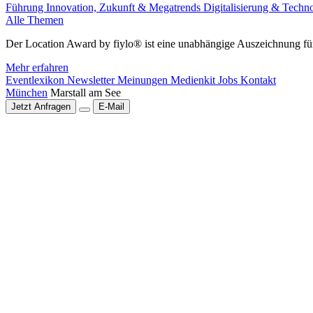
Führung
Innovation, Zukunft & Megatrends
Digitalisierung & Techn
Alle Themen
Der Location Award by fiylo® ist eine unabhängige Auszeichnung für
Mehr erfahren
Eventlexikon
Newsletter
Meinungen
Medienkit
Jobs
Kontakt
München
Marstall am See
Jetzt Anfragen
E-Mail