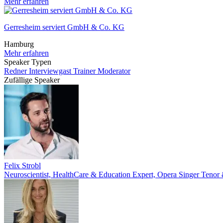
Mehr erfahren
Gerresheim serviert GmbH & Co. KG
Hamburg
Mehr erfahren
Speaker Typen
Redner
Interviewgast
Trainer
Moderator
Zufällige Speaker
Felix Strobl
Neuroscientist, HealthCare & Education Expert, Opera Singer Tenor