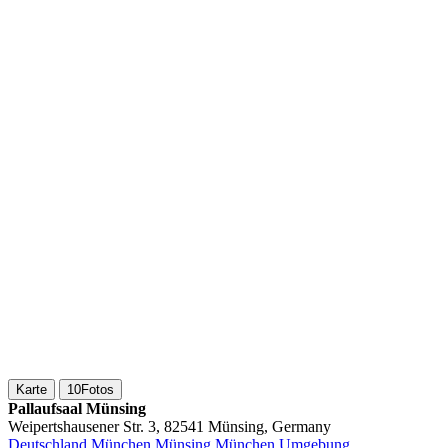
Karte
10
Fotos
Pallaufsaal Münsing
Weipertshausener Str. 3, 82541 Münsing, Germany
Deutschland
München
Münsing
München Umgebung