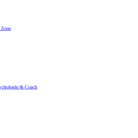
t Zone
sychologin & Coach