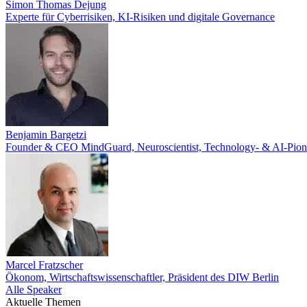
Simon Thomas Dejung
Experte für Cyberrisiken, KI-Risiken und digitale Governance
Benjamin Bargetzi
Founder & CEO MindGuard, Neuroscientist, Technology- & AI-Pione
Marcel Fratzscher
Ökonom, Wirtschaftswissenschaftler, Präsident des DIW Berlin
Alle Speaker
Aktuelle Themen