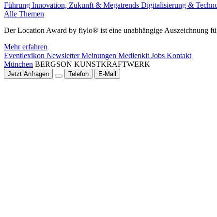
Führung
Innovation, Zukunft & Megatrends
Digitalisierung & Techn
Alle Themen
Der Location Award by fiylo® ist eine unabhängige Auszeichnung für
Mehr erfahren
Eventlexikon
Newsletter
Meinungen
Medienkit
Jobs
Kontakt
München
BERGSON KUNSTKRAFT­WERK
Jetzt Anfragen
Telefon
E-Mail