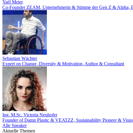
Yaël Meier
Co-Founder ZEAM, Unternehmerin & Stimme der Gen Z & Alpha, Bes
Sebastian Wächter
Expert on Change, Diversity & Motivation, Author & Consultant
Ing. M.Sc. Victoria Neuhofer
Founder of Damn Plastic & VEATZZ, Sustainability Pioneer & Visio
Alle Speaker
Aktuelle Themen