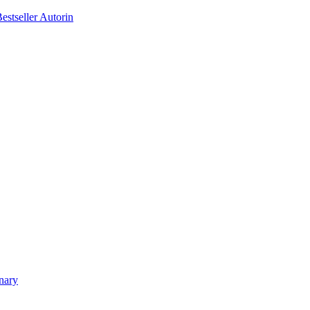
tseller Autorin
nary