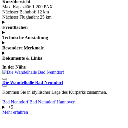
Kurzübersicht
Max. Kapazität:
1.200 PAX
Nächster Bahnhof:
12 km
Nächster Flughafen:
25 km
Eventflächen
Technische Ausstattung
Besondere Merkmale
Dokumente & Links
In der Nähe
Die Wandelhalle Bad Nenndorf
A
Kommen Sie in idyllischer Lage des Kurparks zusammen.
D
G
Bad Nenndorf
Bad Nenndorf
Hannover
+5
G
Mehr erfahren
M