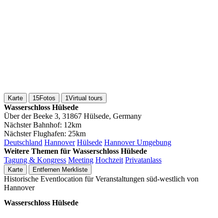
Karte
15
Fotos
1
Virtual tours
Wasserschloss Hülsede
Über der Beeke 3, 31867 Hülsede, Germany
Nächster Bahnhof:
12km
Nächster Flughafen:
25km
Deutschland
Hannover
Hülsede
Hannover Umgebung
Weitere Themen für Wasserschloss Hülsede
Tagung & Kongress
Meeting
Hochzeit
Privatanlass
Karte
Entfernen
Merkliste
Historische Eventlocation für Veranstaltungen süd-westlich von
Hannover
Wasserschloss Hülsede