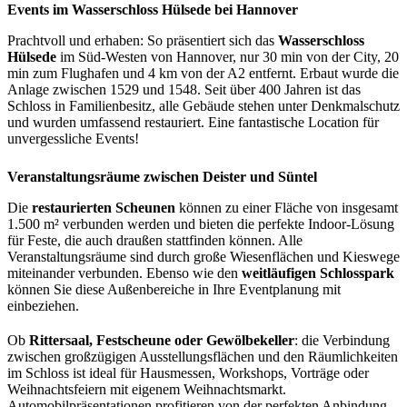
Events im Wasserschloss Hülsede bei Hannover
Prachtvoll und erhaben: So präsentiert sich das
Wasserschloss
Hülsede
im Süd-Westen von Hannover, nur 30 min von der City, 20
min zum Flughafen und 4 km von der A2 entfernt. Erbaut wurde die
Anlage zwischen 1529 und 1548. Seit über 400 Jahren ist das
Schloss in Familienbesitz, alle Gebäude stehen unter Denkmalschutz
und wurden umfassend restauriert. Eine fantastische Location für
unvergessliche Events!
Veranstaltungsräume zwischen Deister und Süntel
Die
restaurierten Scheunen
können zu einer Fläche von insgesamt
1.500 m² verbunden werden und bieten die perfekte Indoor-Lösung
für Feste, die auch draußen stattfinden können. Alle
Veranstaltungsräume sind durch große Wiesenflächen und Kieswege
miteinander verbunden. Ebenso wie den
weitläufigen Schlosspark
können Sie diese Außenbereiche in Ihre Eventplanung mit
einbeziehen.
Ob
Rittersaal, Festscheune oder Gewölbekeller
: die Verbindung
zwischen großzügigen Ausstellungsflächen und den Räumlichkeiten
im Schloss ist ideal für Hausmessen, Workshops, Vorträge oder
Weihnachtsfeiern mit eigenem Weihnachtsmarkt.
Automobilpräsentationen profitieren von der perfekten Anbindung