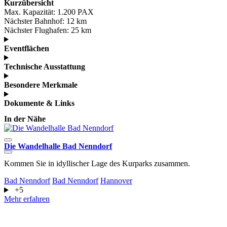
Kurzübersicht
Max. Kapazität:
1.200 PAX
Nächster Bahnhof:
12 km
Nächster Flughafen:
25 km
Eventflächen
Technische Ausstattung
Besondere Merkmale
Dokumente & Links
In der Nähe
Die Wandelhalle Bad Nenndorf
A
Kommen Sie in idyllischer Lage des Kurparks zusammen.
D
G
Bad Nenndorf
Bad Nenndorf
Hannover
+5
G
Mehr erfahren
M