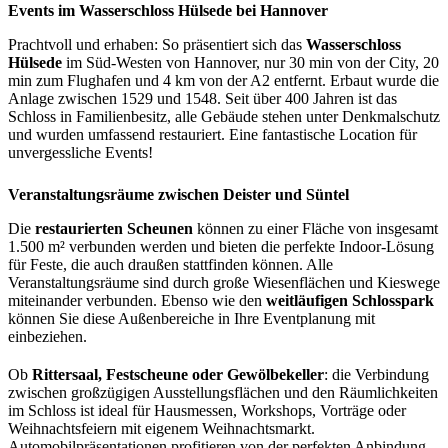
Events im Wasserschloss Hülsede bei Hannover
Prachtvoll und erhaben: So präsentiert sich das
Wasserschloss
Hülsede
im Süd-Westen von Hannover, nur 30 min von der City, 20
min zum Flughafen und 4 km von der A2 entfernt. Erbaut wurde die
Anlage zwischen 1529 und 1548. Seit über 400 Jahren ist das
Schloss in Familienbesitz, alle Gebäude stehen unter Denkmalschutz
und wurden umfassend restauriert. Eine fantastische Location für
unvergessliche Events!
Veranstaltungsräume zwischen Deister und Süntel
Die
restaurierten Scheunen
können zu einer Fläche von insgesamt
1.500 m² verbunden werden und bieten die perfekte Indoor-Lösung
für Feste, die auch draußen stattfinden können. Alle
Veranstaltungsräume sind durch große Wiesenflächen und Kieswege
miteinander verbunden. Ebenso wie den
weitläufigen Schlosspark
können Sie diese Außenbereiche in Ihre Eventplanung mit
einbeziehen.
Ob
Rittersaal, Festscheune oder Gewölbekeller
: die Verbindung
zwischen großzügigen Ausstellungsflächen und den Räumlichkeiten
im Schloss ist ideal für Hausmessen, Workshops, Vorträge oder
Weihnachtsfeiern mit eigenem Weihnachtsmarkt.
Automobilpräsentationen profitieren von der perfekten Anbindung