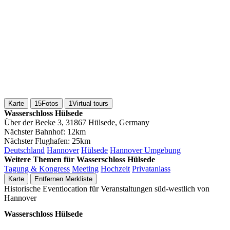
Karte
15
Fotos
1
Virtual tours
Wasserschloss Hülsede
Über der Beeke 3, 31867 Hülsede, Germany
Nächster Bahnhof:
12km
Nächster Flughafen:
25km
Deutschland
Hannover
Hülsede
Hannover Umgebung
Weitere Themen für Wasserschloss Hülsede
Tagung & Kongress
Meeting
Hochzeit
Privatanlass
Karte
Entfernen
Merkliste
Historische Eventlocation für Veranstaltungen süd-westlich von
Hannover
Wasserschloss Hülsede