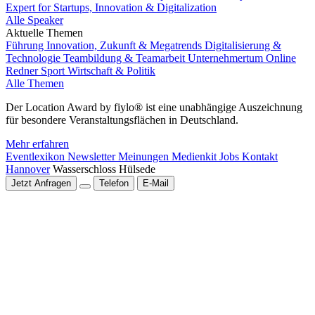
Expert for Startups, Innovation & Digitalization
Alle Speaker
Aktuelle Themen
Führung
Innovation, Zukunft & Megatrends
Digitalisierung &
Technologie
Teambildung & Teamarbeit
Unternehmertum
Online
Redner
Sport
Wirtschaft & Politik
Alle Themen
Der Location Award by fiylo® ist eine unabhängige Auszeichnung
für besondere Veranstaltungsflächen in Deutschland.
Mehr erfahren
Eventlexikon
Newsletter
Meinungen
Medienkit
Jobs
Kontakt
Hannover
Wasserschloss Hülsede
Jetzt Anfragen
Telefon
E-Mail