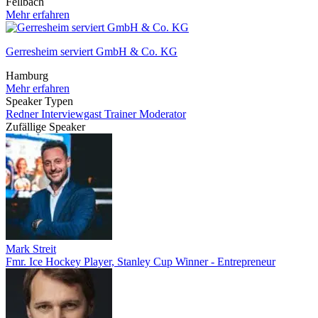
Fellbach
Mehr erfahren
Gerresheim serviert GmbH & Co. KG
Hamburg
Mehr erfahren
Speaker Typen
Redner
Interviewgast
Trainer
Moderator
Zufällige Speaker
Mark Streit
Fmr. Ice Hockey Player, Stanley Cup Winner - Entrepreneur