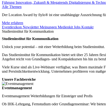
Führung
Innovation, Zukunft & Megatrends
Digitalisierung & Techn
Alle Themen
Der Location Award by fiylo® ist eine unabhängige Auszeichnung für
Mehr erfahren
Eventlexikon
Newsletter
Meinungen
Medienkit
Jobs
Kontakt
Studieninstitut für Kommunikation
Studieninstitut für Kommunikation
Unlock your potential – mit einer Weiterbildung beim Studieninstitut.
Das Studieninstitut für Kommunikation bietet seit über 25 Jahren flex
Angebot reicht von Grundlagen- und Kompaktkursen bis hin zu beru
Viele Kurse sind als Live-Webinare verfügbar, was Ihnen maximale F
und Persönlichkeitsentwicklung. Unternehmen profitieren von maßgesc
Unsere Fachbereiche
Eventmanagement
Eventmanagement Weiterbildungen für Einsteiger und Profis
Ob IHK-Lehrgang, Fernstudium oder Grundlagenseminar: Wir bieten p