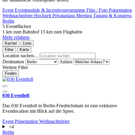
Event
Eventmodule & Incentiveprogramme
Film / Foto
Präsentation
Weihnachtsfeier
Hochzeit
Privatanlass
Meeting
Tagung & Kongress
Berlin
5 Eventflächen
1 km zum Bahnhof
15 km zum Flughafen
Mehr erfahren
Kachel
Liste
Filter
Karte
Location suchen…
Destination
Anlass
Weitere Filter
Finden
030 Eventloft
Das 030 Eventloft in Berlin-Friedrichshain ist eine exklusive
Eventlocation mit Blick auf die Spree.
Event
Präsentation
Weihnachtsfeier
+4
Berlin