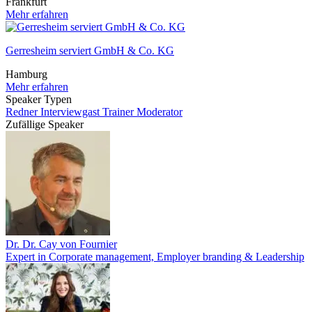
Frankfurt
Mehr erfahren
Gerresheim serviert GmbH & Co. KG
Hamburg
Mehr erfahren
Speaker Typen
Redner
Interviewgast
Trainer
Moderator
Zufällige Speaker
Dr. Dr. Cay von Fournier
Expert in Corporate management, Employer branding & Leadership