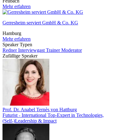
Fellbach
Mehr erfahren
Gerresheim serviert GmbH & Co. KG
Hamburg
Mehr erfahren
Speaker Typen
Redner
Interviewgast
Trainer
Moderator
Zufällige Speaker
Prof. Dr. Anabel Ternès von Hattburg
Futurist - International Top-Expert in Technologies,
(Self-)Leadership & Impact