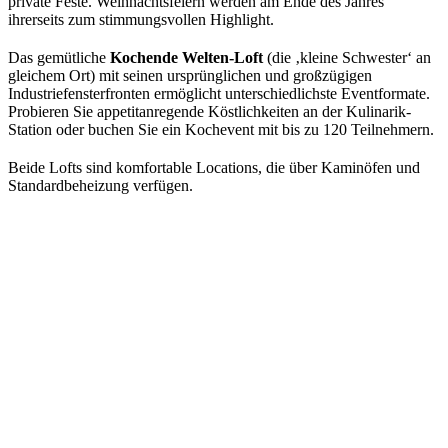
private Feste. Weihnachtsfeiern werden am Ende des Jahres
ihrerseits zum stimmungsvollen Highlight.
Das gemütliche
Kochende Welten-Loft
(die ‚kleine Schwester‘ an
gleichem Ort) mit seinen ursprünglichen und großzügigen
Industriefensterfronten ermöglicht unterschiedlichste Eventformate.
Probieren Sie appetitanregende Köstlichkeiten an der Kulinarik-
Station oder buchen Sie ein Kochevent mit bis zu 120 Teilnehmern.
Beide Lofts sind komfortable Locations, die über Kaminöfen und
Standardbeheizung verfügen.