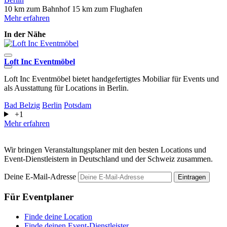
10 km zum Bahnhof
15 km zum Flughafen
Mehr erfahren
In der Nähe
Loft Inc Eventmöbel
F
Loft Inc Eventmöbel bietet handgefertigtes Mobiliar für Events und
D
als Ausstattung für Locations in Berlin.
e
Bad Belzig
Berlin
Potsdam
B
+1
M
Mehr erfahren
Wir bringen Veranstaltungsplaner mit den besten Locations und
Event-Dienstleistern in Deutschland und der Schweiz zusammen.
Deine E-Mail-Adresse
Eintragen
Für Eventplaner
Finde deine Location
Finde deinen Event-Dienstleister