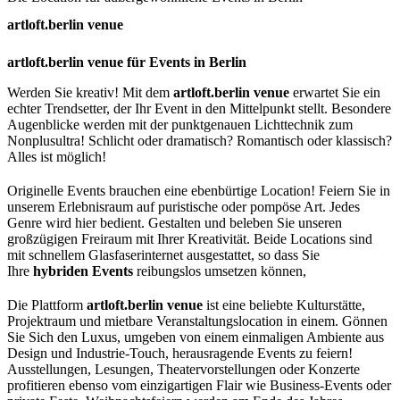
artloft.berlin venue
artloft.berlin venue für Events in Berlin
Werden Sie kreativ! Mit dem
artloft.berlin venue
erwartet Sie ein
echter Trendsetter, der Ihr Event in den Mittelpunkt stellt. Besondere
Augenblicke werden mit der punktgenauen Lichttechnik zum
Nonplusultra! Schlicht oder dramatisch? Romantisch oder klassisch?
Alles ist möglich!
Originelle Events brauchen eine ebenbürtige Location! Feiern Sie in
unserem Erlebnisraum auf puristische oder pompöse Art. Jedes
Genre wird hier bedient. Gestalten und beleben Sie unseren
großzügigen Freiraum mit Ihrer Kreativität. Beide Locations sind
mit schnellem Glasfaserinternet ausgestattet, so dass Sie
Ihre
hybriden Events
reibungslos umsetzen können,
Die Plattform
artloft.berlin venue
ist eine beliebte Kulturstätte,
Projektraum und mietbare Veranstaltungslocation in einem. Gönnen
Sie Sich den Luxus, umgeben von einem einmaligen Ambiente aus
Design und Industrie-Touch, herausragende Events zu feiern!
Ausstellungen, Lesungen, Theatervorstellungen oder Konzerte
profitieren ebenso vom einzigartigen Flair wie Business-Events oder