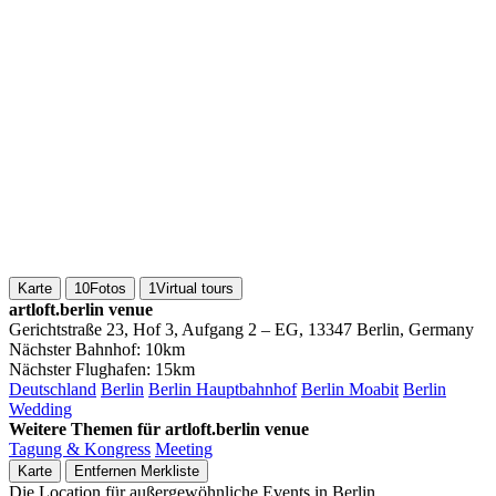
Karte
10
Fotos
1
Virtual tours
artloft.berlin venue
Gerichtstraße 23, Hof 3, Aufgang 2 – EG, 13347 Berlin, Germany
Nächster Bahnhof:
10km
Nächster Flughafen:
15km
Deutschland
Berlin
Berlin Hauptbahnhof
Berlin Moabit
Berlin
Wedding
Weitere Themen für artloft.berlin venue
Tagung & Kongress
Meeting
Karte
Entfernen
Merkliste
Die Location für außergewöhnliche Events in Berlin