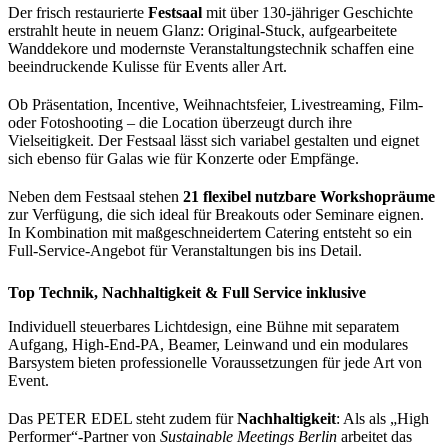
Der frisch restaurierte
Festsaal
mit über 130-jähriger Geschichte
erstrahlt heute in neuem Glanz: Original-Stuck, aufgearbeitete
Wanddekore und modernste Veranstaltungstechnik schaffen eine
beeindruckende Kulisse für Events aller Art.
Ob Präsentation, Incentive, Weihnachtsfeier, Livestreaming, Film-
oder Fotoshooting – die Location überzeugt durch ihre
Vielseitigkeit. Der Festsaal lässt sich variabel gestalten und eignet
sich ebenso für Galas wie für Konzerte oder Empfänge.
Neben dem Festsaal stehen
21 flexibel nutzbare Workshopräume
zur Verfügung, die sich ideal für Breakouts oder Seminare eignen.
In Kombination mit maßgeschneidertem Catering entsteht so ein
Full-Service-Angebot für Veranstaltungen bis ins Detail.
Top Technik, Nachhaltigkeit & Full Service inklusive
Individuell steuerbares Lichtdesign, eine Bühne mit separatem
Aufgang, High-End-PA, Beamer, Leinwand und ein modulares
Barsystem bieten professionelle Voraussetzungen für jede Art von
Event.
Das PETER EDEL steht zudem für
Nachhaltigkeit
: Als als „High
Performer“-Partner von
Sustainable Meetings Berlin
arbeitet das