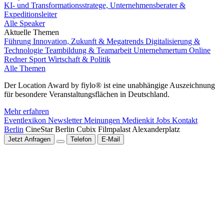
KI- und Transformationsstratege, Unternehmensberater &
Expeditionsleiter
Alle Speaker
Aktuelle Themen
Führung
Innovation, Zukunft & Megatrends
Digitalisierung &
Technologie
Teambildung & Teamarbeit
Unternehmertum
Online
Redner
Sport
Wirtschaft & Politik
Alle Themen
Der Location Award by fiylo® ist eine unabhängige Auszeichnung
für besondere Veranstaltungsflächen in Deutschland.
Mehr erfahren
Eventlexikon
Newsletter
Meinungen
Medienkit
Jobs
Kontakt
Berlin
CineStar Berlin Cubix Filmpalast Alexanderplatz
Jetzt Anfragen
Telefon
E-Mail