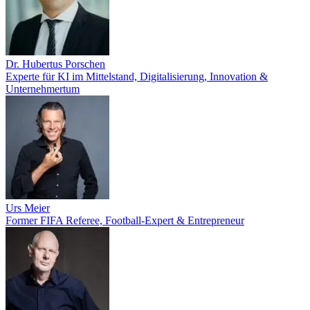
Dr. Hubertus Porschen
Experte für KI im Mittelstand, Digitalisierung, Innovation &
Unternehmertum
Urs Meier
Former FIFA Referee, Football-Expert & Entrepreneur