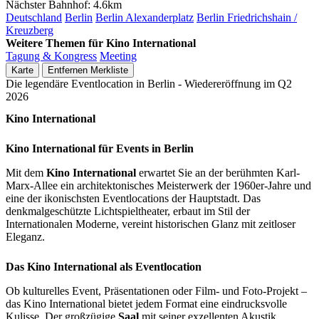
Nächster Bahnhof:
4.6km
Deutschland
Berlin
Berlin Alexanderplatz
Berlin Friedrichshain /
Kreuzberg
Weitere Themen für Kino International
Tagung & Kongress
Meeting
Karte
Entfernen
Merkliste
Die legendäre Eventlocation in Berlin - Wiedereröffnung im Q2
2026
Kino International
Kino International für Events in Berlin
Mit dem
Kino International
erwartet Sie an der berühmten Karl-
Marx-Allee ein architektonisches Meisterwerk der 1960er-Jahre und
eine der ikonischsten Eventlocations der Hauptstadt. Das
denkmalgeschützte Lichtspieltheater, erbaut im Stil der
Internationalen Moderne, vereint historischen Glanz mit zeitloser
Eleganz.
Das Kino International als Eventlocation
Ob kulturelles Event, Präsentationen oder Film- und Foto-Projekt –
das Kino International bietet jedem Format eine eindrucksvolle
Kulisse. Der großzügige
Saal
mit seiner exzellenten Akustik,