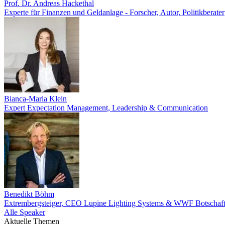
Prof. Dr. Andreas Hackethal
Experte für Finanzen und Geldanlage - Forscher, Autor, Politikberater
Bianca-Maria Klein
Expert Expectation Management, Leadership & Communication
Benedikt Böhm
Extrembergsteiger, CEO Lupine Lighting Systems & WWF Botschaft
Alle Speaker
Aktuelle Themen