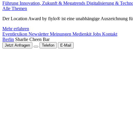
Führung
Innovation, Zukunft & Megatrends
Digitalisierung & Techn
Alle Themen
Der Location Award by fiylo® ist eine unabhängige Auszeichnung für
Mehr erfahren
Eventlexikon
Newsletter
Meinungen
Medienkit
Jobs
Kontakt
Berlin
Sharlie Cheen Bar
Jetzt Anfragen
Telefon
E-Mail