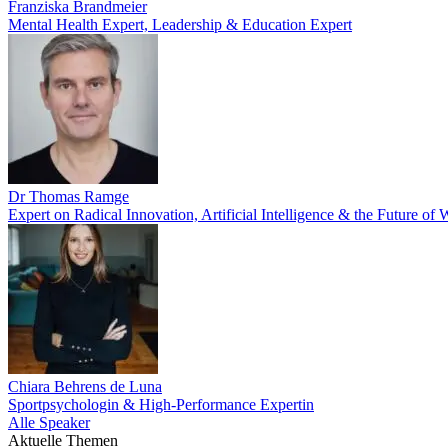
Franziska Brandmeier
Mental Health Expert, Leadership & Education Expert
Dr Thomas Ramge
Expert on Radical Innovation, Artificial Intelligence & the Future of
Chiara Behrens de Luna
Sportpsychologin & High-Performance Expertin
Alle Speaker
Aktuelle Themen