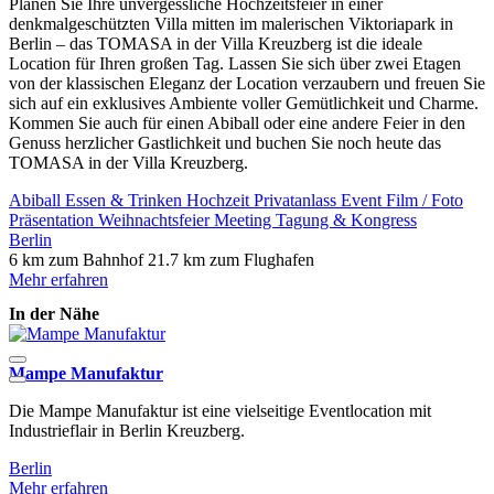
Planen Sie Ihre unvergessliche Hochzeitsfeier in einer
denkmalgeschützten Villa mitten im malerischen Viktoriapark in
Berlin – das TOMASA in der Villa Kreuzberg ist die ideale
Location für Ihren großen Tag. Lassen Sie sich über zwei Etagen
von der klassischen Eleganz der Location verzaubern und freuen Sie
sich auf ein exklusives Ambiente voller Gemütlichkeit und Charme.
Kommen Sie auch für einen Abiball oder eine andere Feier in den
Genuss herzlicher Gastlichkeit und buchen Sie noch heute das
TOMASA in der Villa Kreuzberg.
Abiball
Essen & Trinken
Hochzeit
Privatanlass
Event
Film / Foto
Präsentation
Weihnachtsfeier
Meeting
Tagung & Kongress
Berlin
6 km zum Bahnhof
21.7 km zum Flughafen
Mehr erfahren
In der Nähe
Mampe Manufaktur
S
Die Mampe Manufaktur ist eine vielseitige Eventlocation mit
D
Industrieflair in Berlin Kreuzberg.
E
Berlin
B
Mehr erfahren
M