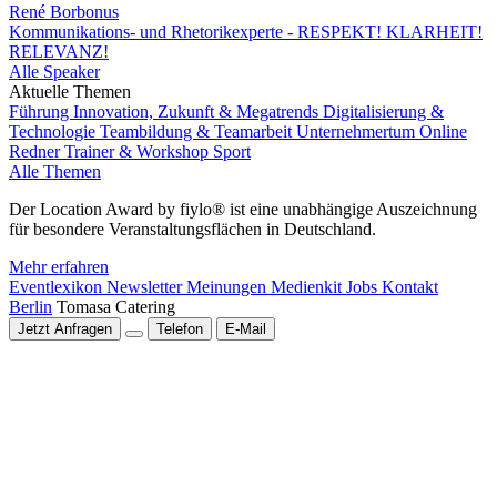
René Borbonus
Kommunikations- und Rhetorikexperte - RESPEKT! KLARHEIT!
RELEVANZ!
Alle Speaker
Aktuelle Themen
Führung
Innovation, Zukunft & Megatrends
Digitalisierung &
Technologie
Teambildung & Teamarbeit
Unternehmertum
Online
Redner
Trainer & Workshop
Sport
Alle Themen
Der Location Award by fiylo® ist eine unabhängige Auszeichnung
für besondere Veranstaltungsflächen in Deutschland.
Mehr erfahren
Eventlexikon
Newsletter
Meinungen
Medienkit
Jobs
Kontakt
Berlin
Tomasa Catering
Jetzt Anfragen
Telefon
E-Mail