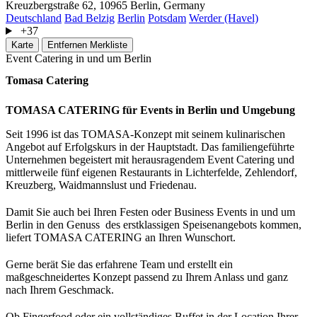
Kreuzbergstraße 62, 10965 Berlin, Germany
Deutschland
Bad Belzig
Berlin
Potsdam
Werder (Havel)
+37
Karte
Entfernen
Merkliste
Event Catering in und um Berlin
Tomasa Catering
TOMASA CATERING für Events in Berlin und Umgebung
Seit 1996 ist das TOMASA-Konzept mit seinem kulinarischen
Angebot auf Erfolgskurs in der Hauptstadt. Das familiengeführte
Unternehmen begeistert mit herausragendem Event Catering und
mittlerweile fünf eigenen Restaurants in Lichterfelde, Zehlendorf,
Kreuzberg, Waidmannslust und Friedenau.
Damit Sie auch bei Ihren Festen oder Business Events in und um
Berlin in den Genuss des erstklassigen Speisenangebots kommen,
liefert TOMASA CATERING an Ihren Wunschort.
Gerne berät Sie das erfahrene Team und erstellt ein
maßgeschneidertes Konzept passend zu Ihrem Anlass und ganz
nach Ihrem Geschmack.
Ob Fingerfood oder ein vollständiges Buffet in der Location Ihrer