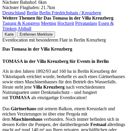
Nächster Bahnhof:
6km
Nächster Flughafen:
21.7km
Deutschland
Berlin
Berlin Friedrichshain / Kreuzberg
Weitere Themen für Das Tomasa in der Villa Kreuzberg
Tagung & Kongress
Meeting
Hochzeit
Privatanlass
Essen &
Trinken
Abiball
Karte
Entfernen
Merkliste
Eventlocation mit besonderem Flair in Berlin Kreuzberg
Das Tomasa in der Villa Kreuzberg
TOMASA in der Villa Kreuzberg für Events in Berlin
Als in den Jahren 1892/93 auf 160 ha in Berlin Kreuzberg der
Viktoriapark errichtet wurde, bedurfte es auch eines Gärtnerhauses
sowie eines Maschinenhauses für den Betrieb des Wasserfalls.
Heute steht jene
Villa Kreuzberg
nach verschiedensten
Nutzungsarten unter Denkmalschutz – und fungiert
mit
TOMASA
als einzigartige Eventlocation!
Das
Gärtnerhaus
mit seinem Balkon, einem Kreuzdach und
reichen Verzierungen ist über eine Pergola mit
dem
Maschinenhaus
verbunden. Noch immer befinden sich in
dessen Keller die Pumpen, der darüberliegende
Festsaal
allerdings
macht auf rund 140 m² aus Ihren privaten, geschäftlichen oder