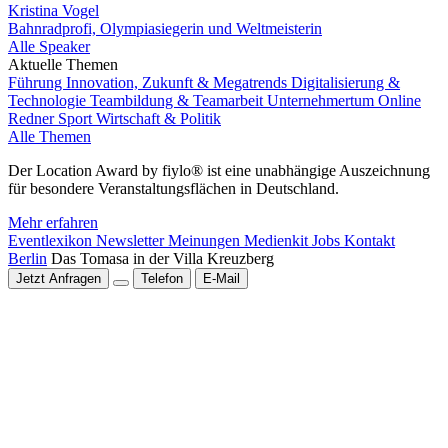
Kristina Vogel
Bahnradprofi, Olympiasiegerin und Weltmeisterin
Alle Speaker
Aktuelle Themen
Führung
Innovation, Zukunft & Megatrends
Digitalisierung &
Technologie
Teambildung & Teamarbeit
Unternehmertum
Online
Redner
Sport
Wirtschaft & Politik
Alle Themen
Der Location Award by fiylo® ist eine unabhängige Auszeichnung
für besondere Veranstaltungsflächen in Deutschland.
Mehr erfahren
Eventlexikon
Newsletter
Meinungen
Medienkit
Jobs
Kontakt
Berlin
Das Tomasa in der Villa Kreuzberg
Jetzt Anfragen
Telefon
E-Mail