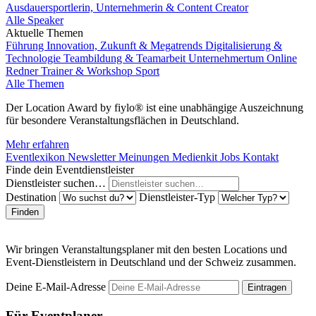
Ausdauersportlerin, Unternehmerin & Content Creator
Alle Speaker
Aktuelle Themen
Führung
Innovation, Zukunft & Megatrends
Digitalisierung &
Technologie
Teambildung & Teamarbeit
Unternehmertum
Online
Redner
Trainer & Workshop
Sport
Alle Themen
Der Location Award by fiylo® ist eine unabhängige Auszeichnung
für besondere Veranstaltungsflächen in Deutschland.
Mehr erfahren
Eventlexikon
Newsletter
Meinungen
Medienkit
Jobs
Kontakt
Finde dein Eventdienstleister
Dienstleister suchen…
Destination
Dienstleister-Typ
Finden
Wir bringen Veranstaltungsplaner mit den besten Locations und
Event-Dienstleistern in Deutschland und der Schweiz zusammen.
Deine E-Mail-Adresse
Eintragen
Für Eventplaner