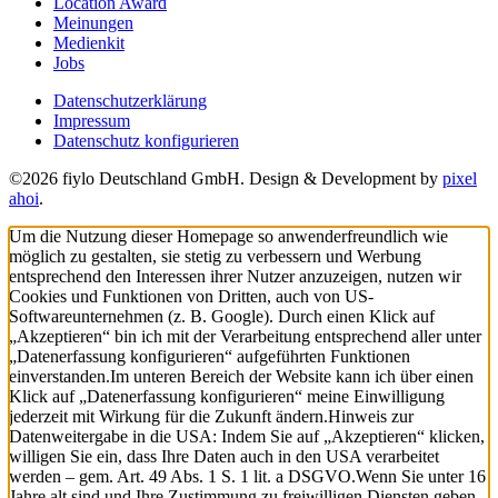
Location Award
Meinungen
Medienkit
Jobs
Datenschutzerklärung
Impressum
Datenschutz konfigurieren
©2026 fiylo Deutschland GmbH. Design & Development by
pixel
ahoi
.
Um die Nutzung dieser Homepage so anwenderfreundlich wie
möglich zu gestalten, sie stetig zu verbessern und Werbung
entsprechend den Interessen ihrer Nutzer anzuzeigen, nutzen wir
Cookies und Funktionen von Dritten, auch von US-
Softwareunternehmen (z. B. Google). Durch einen Klick auf
„Akzeptieren“ bin ich mit der Verarbeitung entsprechend aller unter
„Datenerfassung konfigurieren“ aufgeführten Funktionen
einverstanden.
Im unteren Bereich der Website kann ich über einen
Klick auf „Datenerfassung konfigurieren“ meine Einwilligung
jederzeit mit Wirkung für die Zukunft ändern.
Hinweis zur
Datenweitergabe in die USA: Indem Sie auf „Akzeptieren“ klicken,
willigen Sie ein, dass Ihre Daten auch in den USA verarbeitet
werden – gem. Art. 49 Abs. 1 S. 1 lit. a DSGVO.
Wenn Sie unter 16
Jahre alt sind und Ihre Zustimmung zu freiwilligen Diensten geben