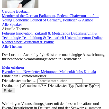
Caroline Bosbach
Member of the German Parliament, Federal Chairwoman of the
Young Economic Council of Germany, Politician & Author
Alle Speaker
Aktuelle Themen
Führung
Innovation, Zukunft & Megatrends
Digitalisierung &
Technologie
Teambildung & Teamarbeit
Unternehmertum
Online
Redner
Sport
Wirtschaft & Politik
Alle Themen
Der Location Award by fiylo® ist eine unabhängige Auszeichnung
für besondere Veranstaltungsflächen in Deutschland.
Mehr erfahren
Eventlexikon
Newsletter
Meinungen
Medienkit
Jobs
Kontakt
Finde dein Eventdienstleister
Dienstleister suchen…
Destination
Dienstleister-Typ
Finden
Wir bringen Veranstaltungsplaner mit den besten Locations und
Event-Dienstleistern in Deutschland und der Schweiz zusammen.