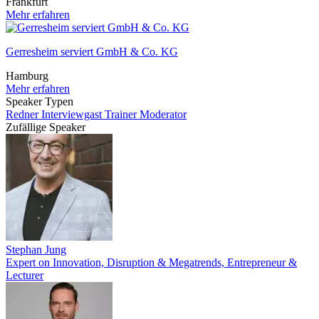
Frankfurt
Mehr erfahren
Gerresheim serviert GmbH & Co. KG
Hamburg
Mehr erfahren
Speaker Typen
Redner
Interviewgast
Trainer
Moderator
Zufällige Speaker
Stephan Jung
Expert on Innovation, Disruption & Megatrends, Entrepreneur &
Lecturer