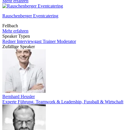
Mehr erfahren
Rauschenberger Eventcatering
Fellbach
Mehr erfahren
Speaker Typen
Redner
Interviewgast
Trainer
Moderator
Zufällige Speaker
Bernhard Heusler
Experte Führung, Teamwork & Leadership, Fussball & Wirtschaft