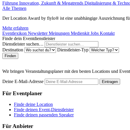
Führung
Innovation, Zukunft & Megatrends
Digitalisierung & Techn
Alle Themen
Der Location Award by fiylo® ist eine unabhängige Auszeichnung für
Mehr erfahren
Eventlexikon
Newsletter
Meinungen
Medienkit
Jobs
Kontakt
Finde dein Eventdienstleister
Dienstleister suchen…
Destination
Dienstleister-Typ
Finden
Wir bringen Veranstaltungsplaner mit den besten Locations und Even
Deine E-Mail-Adresse
Eintragen
Für Eventplaner
Finde deine Location
Finde deinen Event-Dienstleister
Finde deinen passenden Speaker
Für Anbieter