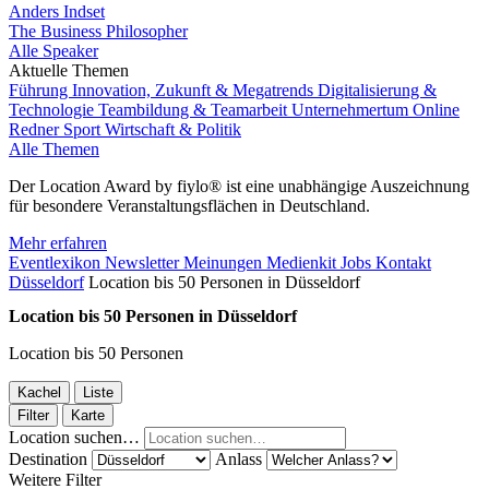
Anders Indset
The Business Philosopher
Alle Speaker
Aktuelle Themen
Führung
Innovation, Zukunft & Megatrends
Digitalisierung &
Technologie
Teambildung & Teamarbeit
Unternehmertum
Online
Redner
Sport
Wirtschaft & Politik
Alle Themen
Der Location Award by fiylo® ist eine unabhängige Auszeichnung
für besondere Veranstaltungsflächen in Deutschland.
Mehr erfahren
Eventlexikon
Newsletter
Meinungen
Medienkit
Jobs
Kontakt
Düsseldorf
Location bis 50 Personen in Düsseldorf
Location bis 50 Personen in Düsseldorf
Location bis 50 Personen
Kachel
Liste
Filter
Karte
Location suchen…
Destination
Anlass
Weitere Filter