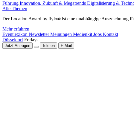
Führung
Innovation, Zukunft & Megatrends
Digitalisierung & Techn
Alle Themen
Der Location Award by fiylo® ist eine unabhängige Auszeichnung für
Mehr erfahren
Eventlexikon
Newsletter
Meinungen
Medienkit
Jobs
Kontakt
Düsseldorf
Fridays
Jetzt Anfragen
Telefon
E-Mail