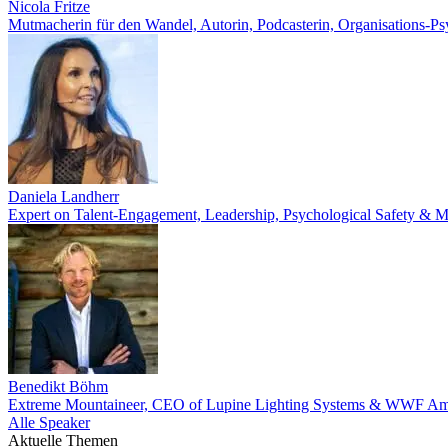
Nicola Fritze
Mutmacherin für den Wandel, Autorin, Podcasterin, Organisations-P
Daniela Landherr
Expert on Talent-Engagement, Leadership, Psychological Safety & M
Benedikt Böhm
Extreme Mountaineer, CEO of Lupine Lighting Systems & WWF Am
Alle Speaker
Aktuelle Themen