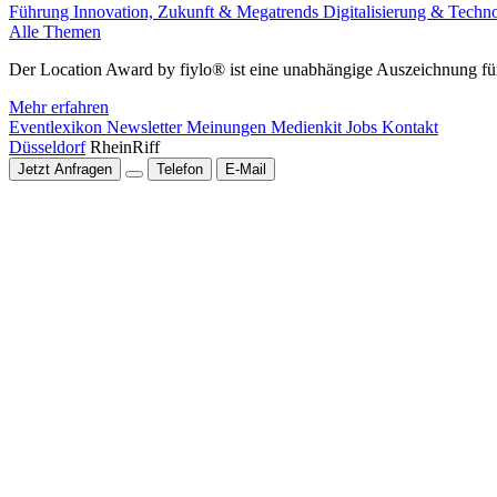
Führung
Innovation, Zukunft & Megatrends
Digitalisierung & Techn
Alle Themen
Der Location Award by fiylo® ist eine unabhängige Auszeichnung für
Mehr erfahren
Eventlexikon
Newsletter
Meinungen
Medienkit
Jobs
Kontakt
Düsseldorf
RheinRiff
Jetzt Anfragen
Telefon
E-Mail