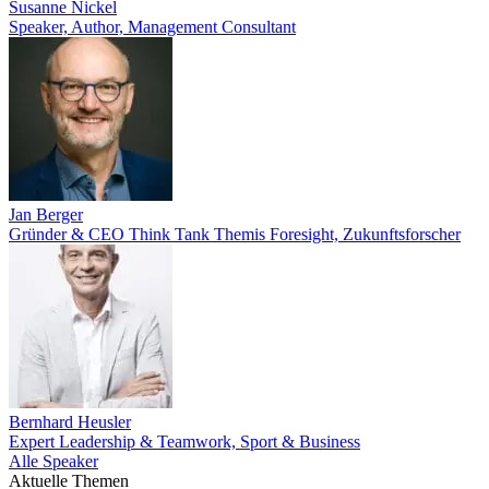
Susanne Nickel
Speaker, Author, Management Consultant
Jan Berger
Gründer & CEO Think Tank Themis Foresight, Zukunftsforscher
Bernhard Heusler
Expert Leadership & Teamwork, Sport & Business
Alle Speaker
Aktuelle Themen