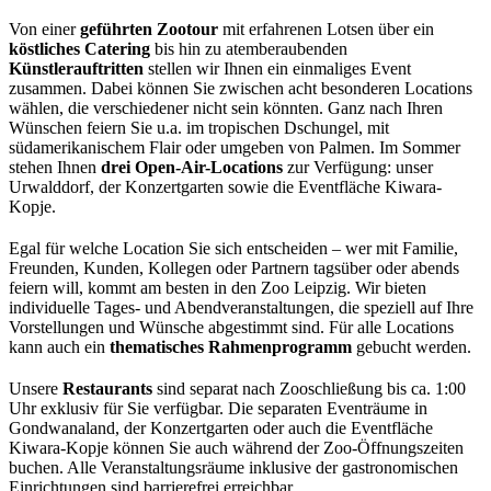
Von einer
geführten Zootour
mit erfahrenen Lotsen über ein
köstliches Catering
bis hin zu atemberaubenden
Künstlerauftritten
stellen wir Ihnen ein einmaliges Event
zusammen. Dabei können Sie zwischen acht besonderen Locations
wählen, die verschiedener nicht sein könnten. Ganz nach Ihren
Wünschen feiern Sie u.a. im tropischen Dschungel, mit
südamerikanischem Flair oder umgeben von Palmen. Im Sommer
stehen Ihnen
drei Open-Air-Locations
zur Verfügung: unser
Urwalddorf, der Konzertgarten sowie die Eventfläche Kiwara-
Kopje.
Egal für welche Location Sie sich entscheiden – wer mit Familie,
Freunden, Kunden, Kollegen oder Partnern tagsüber oder abends
feiern will, kommt am besten in den Zoo Leipzig. Wir bieten
individuelle Tages- und Abendveranstaltungen, die speziell auf Ihre
Vorstellungen und Wünsche abgestimmt sind. Für alle Locations
kann auch ein
thematisches Rahmenprogramm
gebucht werden.
Unsere
Restaurants
sind separat nach Zooschließung bis ca. 1:00
Uhr exklusiv für Sie verfügbar. Die separaten Eventräume in
Gondwanaland, der Konzertgarten oder auch die Eventfläche
Kiwara-Kopje können Sie auch während der Zoo-Öffnungszeiten
buchen. Alle Veranstaltungsräume inklusive der gastronomischen
Einrichtungen sind barrierefrei erreichbar.