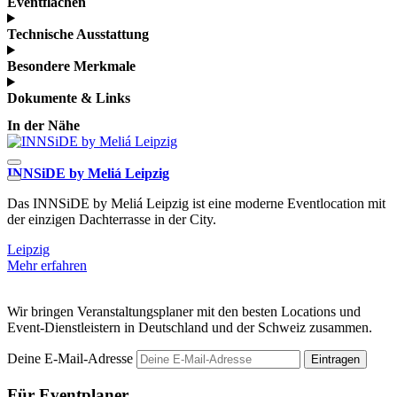
Eventflächen
Technische Ausstattung
Besondere Merkmale
Dokumente & Links
In der Nähe
INNSiDE by Meliá Leipzig
C
Das INNSiDE by Meliá Leipzig ist eine moderne Eventlocation mit
B
der einzigen Dachterrasse in der City.
V
Leipzig
L
Mehr erfahren
M
Wir bringen Veranstaltungsplaner mit den besten Locations und
Event-Dienstleistern in Deutschland und der Schweiz zusammen.
Deine E-Mail-Adresse
Eintragen
Für Eventplaner