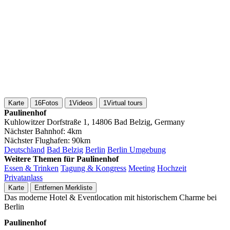
Karte
16
Fotos
1
Videos
1
Virtual tours
Paulinenhof
Kuhlowitzer Dorfstraße 1, 14806 Bad Belzig, Germany
Nächster Bahnhof:
4km
Nächster Flughafen:
90km
Deutschland
Bad Belzig
Berlin
Berlin Umgebung
Weitere Themen für Paulinenhof
Essen & Trinken
Tagung & Kongress
Meeting
Hochzeit
Privatanlass
Karte
Entfernen
Merkliste
Das moderne Hotel & Eventlocation mit historischem Charme bei
Berlin
Paulinenhof