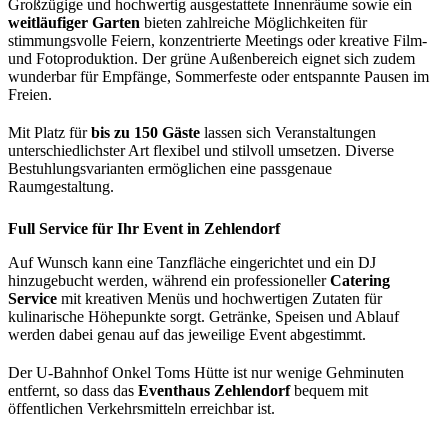
Großzügige und hochwertig ausgestattete Innenräume sowie ein
weitläufiger Garten
bieten zahlreiche Möglichkeiten für
stimmungsvolle Feiern, konzentrierte Meetings oder kreative Film-
und Fotoproduktion. Der grüne Außenbereich eignet sich zudem
wunderbar für Empfänge, Sommerfeste oder entspannte Pausen im
Freien.
Mit Platz für
bis zu 150 Gäste
lassen sich Veranstaltungen
unterschiedlichster Art flexibel und stilvoll umsetzen. Diverse
Bestuhlungsvarianten ermöglichen eine passgenaue
Raumgestaltung.
Full Service für Ihr Event in Zehlendorf
Auf Wunsch kann eine Tanzfläche eingerichtet und ein DJ
hinzugebucht werden, während ein professioneller
Catering
Service
mit kreativen Menüs und hochwertigen Zutaten für
kulinarische Höhepunkte sorgt. Getränke, Speisen und Ablauf
werden dabei genau auf das jeweilige Event abgestimmt.
Der U-Bahnhof Onkel Toms Hütte ist nur wenige Gehminuten
entfernt, so dass das
Eventhaus Zehlendorf
bequem mit
öffentlichen Verkehrsmitteln erreichbar ist.