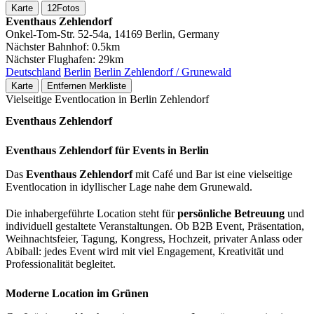
Karte
12
Fotos
Eventhaus Zehlendorf
Onkel-Tom-Str. 52-54a, 14169 Berlin, Germany
Nächster Bahnhof:
0.5km
Nächster Flughafen:
29km
Deutschland
Berlin
Berlin Zehlendorf / Grunewald
Karte
Entfernen
Merkliste
Vielseitige Eventlocation in Berlin Zehlendorf
Eventhaus Zehlendorf
Eventhaus Zehlendorf für Events in Berlin
Das
Eventhaus Zehlendorf
mit Café und Bar ist eine vielseitige
Eventlocation in idyllischer Lage nahe dem Grunewald.
Die inhabergeführte Location steht für
persönliche Betreuung
und
individuell gestaltete Veranstaltungen. Ob B2B Event, Präsentation,
Weihnachtsfeier, Tagung, Kongress, Hochzeit, privater Anlass oder
Abiball: jedes Event wird mit viel Engagement, Kreativität und
Professionalität begleitet.
Moderne Location im Grünen