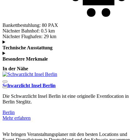
Bankettbestuhlung:
80 PAX
Nächster Bahnhof:
0.5 km
Nächster Flughafen:
29 km
Technische Ausstattung
Besondere Merkmale
In der Nähe
Schwarzlicht Insel Berlin
E
Die Schwarzlicht Insel Berlin ist eine originelle Eventlocation in
D
Berlin Steglitz.
u
Berlin
B
Mehr erfahren
M
Wir bringen Veranstaltungsplaner mit den besten Locations und
Event-Dienstleistern in Deutschland und der Schweiz zusammen.