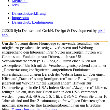
Medienkit
Jobs
Datenschutzerklärung
Impressum
Datenschutz konfigurieren
©2026 fiylo Deutschland GmbH. Design & Development by
pixel
ahoi
.
Um die Nutzung dieser Homepage so anwenderfreundlich wie
möglich zu gestalten, sie stetig zu verbessern und Werbung
entsprechend den Interessen ihrer Nutzer anzuzeigen, nutzen wir
Cookies und Funktionen von Dritten, auch von US-
Softwareunternehmen (z. B. Google). Durch einen Klick auf
„Akzeptieren“ bin ich mit der Verarbeitung entsprechend aller unter
„Datenerfassung konfigurieren“ aufgeführten Funktionen
einverstanden.
Im unteren Bereich der Website kann ich über einen
Klick auf „Datenerfassung konfigurieren“ meine Einwilligung
jederzeit mit Wirkung für die Zukunft ändern.
Hinweis zur
Datenweitergabe in die USA: Indem Sie auf „Akzeptieren“ klicken,
willigen Sie ein, dass Ihre Daten auch in den USA verarbeitet
werden – gem. Art. 49 Abs. 1 S. 1 lit. a DSGVO.
Wenn Sie unter 16
Jahre alt sind und Ihre Zustimmung zu freiwilligen Diensten geben
möchten, müssen Sie Ihre Erziehungsberechtigten um Erlaubnis
bitten.
Datenschutzerklärung
Impressum