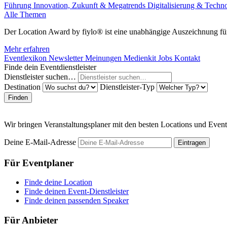
Führung
Innovation, Zukunft & Megatrends
Digitalisierung & Techn
Alle Themen
Der Location Award by fiylo® ist eine unabhängige Auszeichnung für
Mehr erfahren
Eventlexikon
Newsletter
Meinungen
Medienkit
Jobs
Kontakt
Finde dein Eventdienstleister
Dienstleister suchen…
Destination
Dienstleister-Typ
Finden
Wir bringen Veranstaltungsplaner mit den besten Locations und Even
Deine E-Mail-Adresse
Eintragen
Für Eventplaner
Finde deine Location
Finde deinen Event-Dienstleister
Finde deinen passenden Speaker
Für Anbieter