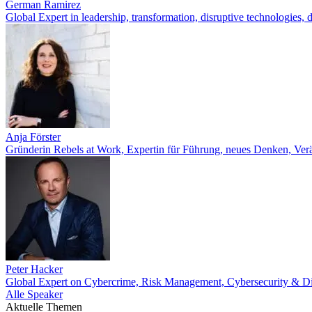
German Ramirez
Global Expert in leadership, transformation, disruptive technologies, d
Anja Förster
Gründerin Rebels at Work, Expertin für Führung, neues Denken, Verä
Peter Hacker
Global Expert on Cybercrime, Risk Management, Cybersecurity & Di
Alle Speaker
Aktuelle Themen