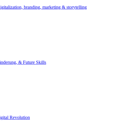
igitalization, branding, marketing & storytelling
nderung, & Future Skills
gital Revolution