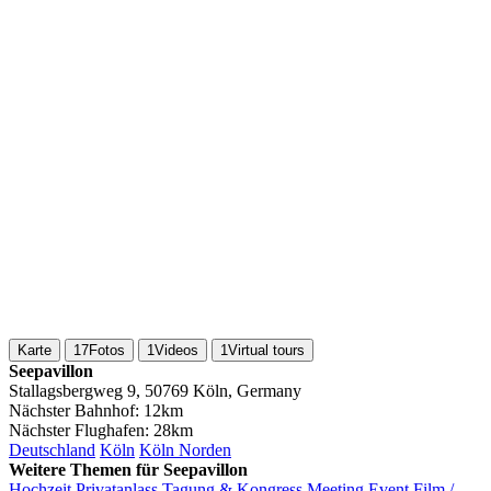
Karte
17
Fotos
1
Videos
1
Virtual tours
Seepavillon
Stallagsbergweg 9, 50769 Köln, Germany
Nächster Bahnhof:
12km
Nächster Flughafen:
28km
Deutschland
Köln
Köln Norden
Weitere Themen für Seepavillon
Hochzeit
Privatanlass
Tagung & Kongress
Meeting
Event
Film /