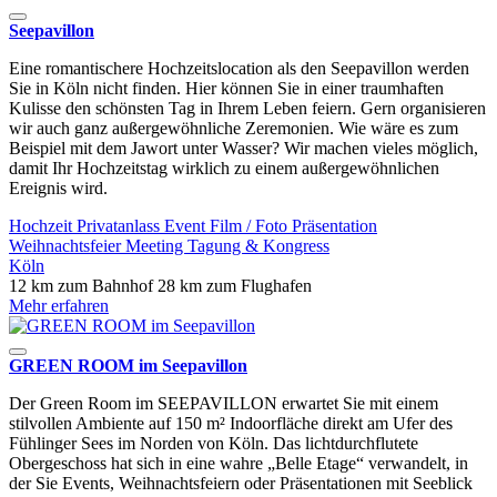
Seepavillon
Eine romantischere Hochzeitslocation als den Seepavillon werden
Sie in Köln nicht finden. Hier können Sie in einer traumhaften
Kulisse den schönsten Tag in Ihrem Leben feiern. Gern organisieren
wir auch ganz außergewöhnliche Zeremonien. Wie wäre es zum
Beispiel mit dem Jawort unter Wasser? Wir machen vieles möglich,
damit Ihr Hochzeitstag wirklich zu einem außergewöhnlichen
Ereignis wird.
Hochzeit
Privatanlass
Event
Film / Foto
Präsentation
Weihnachtsfeier
Meeting
Tagung & Kongress
Köln
12 km zum Bahnhof
28 km zum Flughafen
Mehr erfahren
GREEN ROOM im Seepavillon
Der Green Room im SEEPAVILLON erwartet Sie mit einem
stilvollen Ambiente auf 150 m² Indoorfläche direkt am Ufer des
Fühlinger Sees im Norden von Köln. Das lichtdurchflutete
Obergeschoss hat sich in eine wahre „Belle Etage“ verwandelt, in
der Sie Events, Weihnachtsfeiern oder Präsentationen mit Seeblick