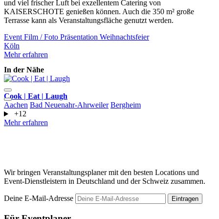
und viel frischer Luft bei exzellentem Catering von
KAISERSCHOTE genießen können. Auch die 350 m² große
Terrasse kann als Veranstaltungsfläche genutzt werden.
Event
Film / Foto
Präsentation
Weihnachtsfeier
Köln
Mehr erfahren
In der Nähe
Cook | Eat | Laugh
Aachen
Bad Neuenahr-Ahrweiler
Bergheim
I
+12
E
Mehr erfahren
K
M
Wir bringen Veranstaltungsplaner mit den besten Locations und
Event-Dienstleistern in Deutschland und der Schweiz zusammen.
Deine E-Mail-Adresse
Eintragen
Für Eventplaner