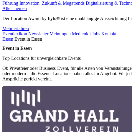
Führung
Innovation, Zukunft & Megatrends
Digitalisierung & Techn
Alle Themen
Der Location Award by fiylo® ist eine unabhängige Auszeichnung für
Mehr erfahren
Eventlexikon
Newsletter
Meinungen
Medienkit
Jobs
Kontakt
Essen
Event in Essen
Event in Essen
Top-Locations für unvergleichbare Events
Ob Privatfeier oder Business-Event, für alle Arten von Veranstaltunge
oder modern – die Essener Locations haben alles im Angebot. Für jede
Ansprüche perfekt vereint.