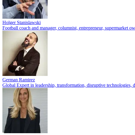
Holger Stanislawski
Football coach and manager, columnist, entrepreneur, supermarket o
German Ramirez
Global Expert in leadership, transformation, disruptive technologies, d