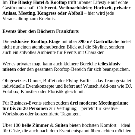
Im
The Blasky Hotel & Rooftop
trifft urbaner Lifestyle auf echte
Gastfreundschaft. Ob
Event, Weihnachtsfeier, Hochzeit, privater
Anlass, Meeting, Kongress oder Abiball
– hier wird jede
Veranstaltung zum Erlebnis.
Events über den Dächern Frankfurts
Die
exklusive Rooftop-Etage
mit über
390 m² Gastrofläche
bietet
nicht nur einen atemberaubenden Blick auf die Skyline, sondern
auch ein stilvolles Ambiente für Events mit Charakter.
Wer es privater mag, kann auch kleinere Bereiche
teilexklusiv
mieten
oder den gesamten Rooftop-Bereich für sich beanspruchen.
Ob gesetztes Dinner, Buffet oder Flying Buffet – das Team gestaltet
individuelle Eventkonzepte und liefert auf Wunsch Add-ons wie DJ,
Fotobox, Künstler oder Floristik gleich mit.
Für Business-Events stehen zudem
drei moderne Meetingräume
für bis zu 20 Personen
zur Verfügung – perfekt für kreative
Workshops oder konzentrierte Tagungen.
Über 100
helle Zimmer & Suiten
bieten höchsten Komfort – ideal
für Gäste, die auch nach dem Event entspannt übernachten möchten.