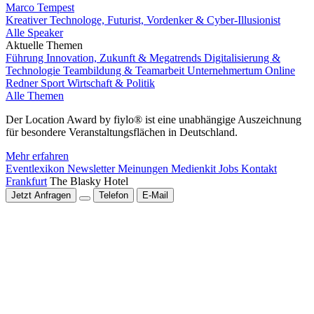
Marco Tempest
Kreativer Technologe, Futurist, Vordenker & Cyber-Illusionist
Alle Speaker
Aktuelle Themen
Führung
Innovation, Zukunft & Megatrends
Digitalisierung &
Technologie
Teambildung & Teamarbeit
Unternehmertum
Online
Redner
Sport
Wirtschaft & Politik
Alle Themen
Der Location Award by fiylo® ist eine unabhängige Auszeichnung
für besondere Veranstaltungsflächen in Deutschland.
Mehr erfahren
Eventlexikon
Newsletter
Meinungen
Medienkit
Jobs
Kontakt
Frankfurt
The Blasky Hotel
Jetzt Anfragen
Telefon
E-Mail