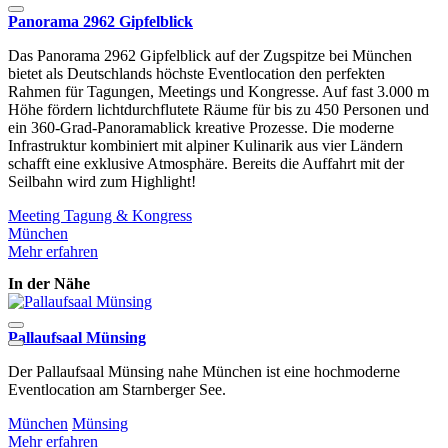
Panorama 2962 Gipfelblick
Das Panorama 2962 Gipfelblick auf der Zugspitze bei München
bietet als Deutschlands höchste Eventlocation den perfekten
Rahmen für Tagungen, Meetings und Kongresse. Auf fast 3.000 m
Höhe fördern lichtdurchflutete Räume für bis zu 450 Personen und
ein 360-Grad-Panoramablick kreative Prozesse. Die moderne
Infrastruktur kombiniert mit alpiner Kulinarik aus vier Ländern
schafft eine exklusive Atmosphäre. Bereits die Auffahrt mit der
Seilbahn wird zum Highlight!
Meeting
Tagung & Kongress
München
Mehr erfahren
In der Nähe
Pallaufsaal Münsing
H
Der Pallaufsaal Münsing nahe München ist eine hochmoderne
D
Eventlocation am Starnberger See.
b
München
Münsing
M
Mehr erfahren