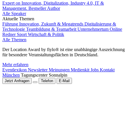
Expert on Innovation, Digitalization, Industry 4.0, IT &
Management. Bestseller Author
Alle Speaker
Aktuelle Themen
Führung
Innovation, Zukunft & Megatrends
Digitalisierung &
Technologie
Teambildung & Teamarbeit
Unternehmertum
Online
Redner
Sport
Wirtschaft & Politik
Alle Themen
Der Location Award by fiylo® ist eine unabhängige Auszeichnung
für besondere Veranstaltungsflächen in Deutschland.
Mehr erfahren
Eventlexikon
Newsletter
Meinungen
Medienkit
Jobs
Kontakt
München
Tagungscenter Sonnalpin
Jetzt Anfragen
Telefon
E-Mail