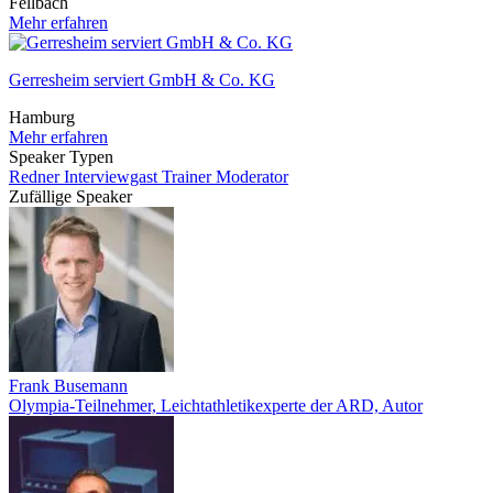
Fellbach
Mehr erfahren
Gerresheim serviert GmbH & Co. KG
Hamburg
Mehr erfahren
Speaker Typen
Redner
Interviewgast
Trainer
Moderator
Zufällige Speaker
Frank Busemann
Olympia-Teilnehmer, Leichtathletikexperte der ARD, Autor