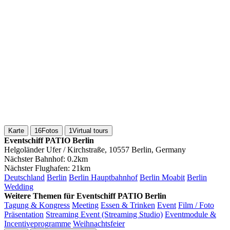
Karte
16
Fotos
1
Virtual tours
Eventschiff PATIO Berlin
Helgoländer Ufer / Kirchstraße, 10557 Berlin, Germany
Nächster Bahnhof:
0.2km
Nächster Flughafen:
21km
Deutschland
Berlin
Berlin Hauptbahnhof
Berlin Moabit
Berlin
Wedding
Weitere Themen für Eventschiff PATIO Berlin
Tagung & Kongress
Meeting
Essen & Trinken
Event
Film / Foto
Präsentation
Streaming Event (Streaming Studio)
Eventmodule &
Incentiveprogramme
Weihnachtsfeier