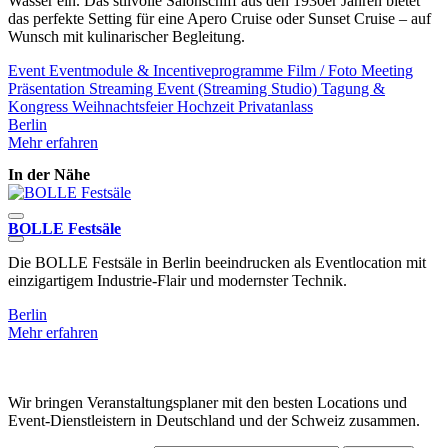
Wasser ein. Das stilvolle Salonschiff aus den 1930er Jahren bietet
das perfekte Setting für eine Apero Cruise oder Sunset Cruise – auf
Wunsch mit kulinarischer Begleitung.
Event
Eventmodule & Incentiveprogramme
Film / Foto
Meeting
Präsentation
Streaming Event (Streaming Studio)
Tagung &
Kongress
Weihnachtsfeier
Hochzeit
Privatanlass
Berlin
Mehr erfahren
In der Nähe
BOLLE Festsäle
P
Die BOLLE Festsäle in Berlin beeindrucken als Eventlocation mit
E
einzigartigem Industrie-Flair und modernster Technik.
B
Berlin
M
Mehr erfahren
Wir bringen Veranstaltungsplaner mit den besten Locations und
Event-Dienstleistern in Deutschland und der Schweiz zusammen.