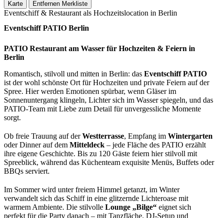
Karte
Entfernen
Merkliste
Eventschiff & Restaurant als Hochzeitslocation in Berlin
Eventschiff PATIO Berlin
PATIO Restaurant am Wasser für Hochzeiten & Feiern in
Berlin
Romantisch, stilvoll und mitten in Berlin: das
Eventschiff PATIO
ist der wohl schönste Ort für Hochzeiten und private Feiern auf der
Spree. Hier werden Emotionen spürbar, wenn Gläser im
Sonnenuntergang klingeln, Lichter sich im Wasser spiegeln, und das
PATIO-Team mit Liebe zum Detail für unvergessliche Momente
sorgt.
Ob freie Trauung auf der
Westterrasse
, Empfang im
Wintergarten
oder Dinner auf dem
Mitteldeck
– jede Fläche des PATIO erzählt
ihre eigene Geschichte. Bis zu 120 Gäste feiern hier stilvoll mit
Spreeblick, während das Küchenteam exquisite Menüs, Buffets oder
BBQs serviert.
Im Sommer wird unter freiem Himmel getanzt, im Winter
verwandelt sich das Schiff in eine glitzernde Lichteroase mit
warmem Ambiente. Die stilvolle
Lounge „Bilge“
eignet sich
perfekt für die Party danach – mit Tanzfläche, DJ-Setup und