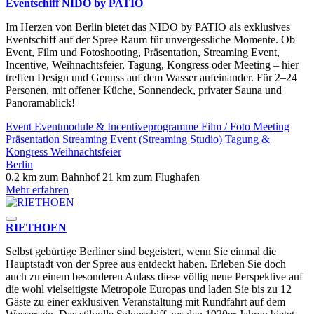
Eventschiff NIDO by PATIO
Im Herzen von Berlin bietet das NIDO by PATIO als exklusives
Eventschiff auf der Spree Raum für unvergessliche Momente. Ob
Event, Film und Fotoshooting, Präsentation, Streaming Event,
Incentive, Weihnachtsfeier, Tagung, Kongress oder Meeting – hier
treffen Design und Genuss auf dem Wasser aufeinander. Für 2–24
Personen, mit offener Küche, Sonnendeck, privater Sauna und
Panoramablick!
Event
Eventmodule & Incentiveprogramme
Film / Foto
Meeting
Präsentation
Streaming Event (Streaming Studio)
Tagung &
Kongress
Weihnachtsfeier
Berlin
0.2 km zum Bahnhof
21 km zum Flughafen
Mehr erfahren
RIETHOEN
Selbst gebürtige Berliner sind begeistert, wenn Sie einmal die
Hauptstadt von der Spree aus entdeckt haben. Erleben Sie doch
auch zu einem besonderen Anlass diese völlig neue Perspektive auf
die wohl vielseitigste Metropole Europas und laden Sie bis zu 12
Gäste zu einer exklusiven Veranstaltung mit Rundfahrt auf dem