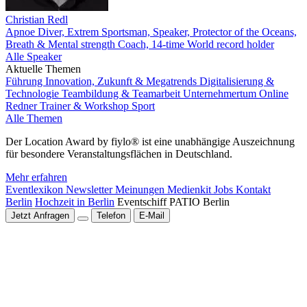
Christian Redl
Apnoe Diver, Extrem Sportsman, Speaker, Protector of the Oceans,
Breath & Mental strength Coach, 14-time World record holder
Alle Speaker
Aktuelle Themen
Führung
Innovation, Zukunft & Megatrends
Digitalisierung &
Technologie
Teambildung & Teamarbeit
Unternehmertum
Online
Redner
Trainer & Workshop
Sport
Alle Themen
Der Location Award by fiylo® ist eine unabhängige Auszeichnung
für besondere Veranstaltungsflächen in Deutschland.
Mehr erfahren
Eventlexikon
Newsletter
Meinungen
Medienkit
Jobs
Kontakt
Berlin
Hochzeit in Berlin
Eventschiff PATIO Berlin
Jetzt Anfragen
Telefon
E-Mail