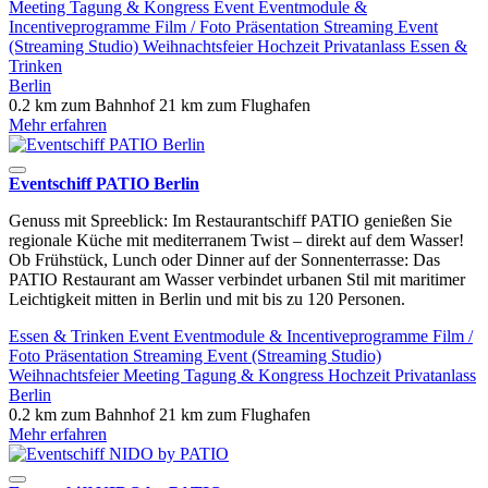
Meeting
Tagung & Kongress
Event
Eventmodule &
Incentiveprogramme
Film / Foto
Präsentation
Streaming Event
(Streaming Studio)
Weihnachtsfeier
Hochzeit
Privatanlass
Essen &
Trinken
Berlin
0.2 km zum Bahnhof
21 km zum Flughafen
Mehr erfahren
Eventschiff PATIO Berlin
Genuss mit Spreeblick: Im Restaurantschiff PATIO genießen Sie
regionale Küche mit mediterranem Twist – direkt auf dem Wasser!
Ob Frühstück, Lunch oder Dinner auf der Sonnenterrasse: Das
PATIO Restaurant am Wasser verbindet urbanen Stil mit maritimer
Leichtigkeit mitten in Berlin und mit bis zu 120 Personen.
Essen & Trinken
Event
Eventmodule & Incentiveprogramme
Film /
Foto
Präsentation
Streaming Event (Streaming Studio)
Weihnachtsfeier
Meeting
Tagung & Kongress
Hochzeit
Privatanlass
Berlin
0.2 km zum Bahnhof
21 km zum Flughafen
Mehr erfahren