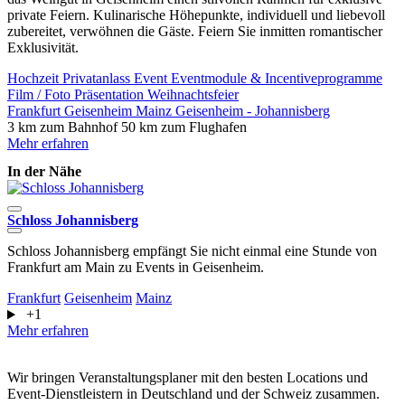
private Feiern. Kulinarische Höhepunkte, individuell und liebevoll
zubereitet, verwöhnen die Gäste. Feiern Sie inmitten romantischer
Exklusivität.
Hochzeit
Privatanlass
Event
Eventmodule & Incentiveprogramme
Film / Foto
Präsentation
Weihnachtsfeier
Frankfurt
Geisenheim
Mainz
Geisenheim - Johannisberg
3 km zum Bahnhof
50 km zum Flughafen
Mehr erfahren
In der Nähe
Schloss Johannisberg
B
Schloss Johannisberg empfängt Sie nicht einmal eine Stunde von
U
Frankfurt am Main zu Events in Geisenheim.
S
E
Frankfurt
Geisenheim
Mainz
+1
F
Mehr erfahren
M
Wir bringen Veranstaltungsplaner mit den besten Locations und
Event-Dienstleistern in Deutschland und der Schweiz zusammen.