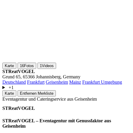
Karte
16
Fotos
1
Videos
STReatVOGEL
Grund 65, 65366 Johannisberg, Germany
Deutschland
Frankfurt
Geisenheim
Mainz
Frankfurt Umgebung
+1
Karte
Entfernen
Merkliste
Eventagentur und Cateringservice aus Geisenheim
STReatVOGEL
STReatVOGEL – Eventagentur mit Genussfaktor aus
Geisenheim