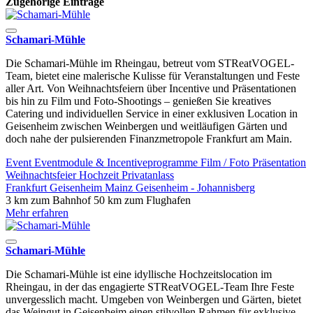
Zugehörige Einträge
Schamari-Mühle
Die Schamari-Mühle im Rheingau, betreut vom STReatVOGEL-
Team, bietet eine malerische Kulisse für Veranstaltungen und Feste
aller Art. Von Weihnachtsfeiern über Incentive und Präsentationen
bis hin zu Film und Foto-Shootings – genießen Sie kreatives
Catering und individuellen Service in einer exklusiven Location in
Geisenheim zwischen Weinbergen und weitläufigen Gärten und
doch nahe der pulsierenden Finanzmetropole Frankfurt am Main.
Event
Eventmodule & Incentiveprogramme
Film / Foto
Präsentation
Weihnachtsfeier
Hochzeit
Privatanlass
Frankfurt
Geisenheim
Mainz
Geisenheim - Johannisberg
3 km zum Bahnhof
50 km zum Flughafen
Mehr erfahren
Schamari-Mühle
Die Schamari-Mühle ist eine idyllische Hochzeitslocation im
Rheingau, in der das engagierte STReatVOGEL-Team Ihre Feste
unvergesslich macht. Umgeben von Weinbergen und Gärten, bietet
das Weingut in Geisenheim einen stilvollen Rahmen für exklusive