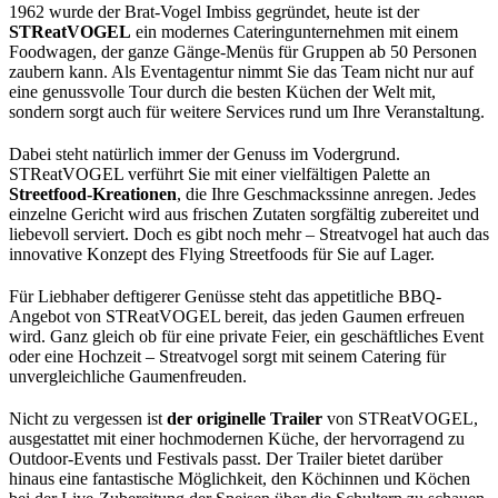
1962 wurde der Brat-Vogel Imbiss gegründet, heute ist der
STReatVOGEL
ein modernes Cateringunternehmen mit einem
Foodwagen, der ganze Gänge-Menüs für Gruppen ab 50 Personen
zaubern kann. Als Eventagentur nimmt Sie das Team nicht nur auf
eine genussvolle Tour durch die besten Küchen der Welt mit,
sondern sorgt auch für weitere Services rund um Ihre Veranstaltung.
Dabei steht natürlich immer der Genuss im Vodergrund.
STReatVOGEL verführt Sie mit einer vielfältigen Palette an
Streetfood-Kreationen
, die Ihre Geschmackssinne anregen. Jedes
einzelne Gericht wird aus frischen Zutaten sorgfältig zubereitet und
liebevoll serviert. Doch es gibt noch mehr – Streatvogel hat auch das
innovative Konzept des Flying Streetfoods für Sie auf Lager.
Für Liebhaber deftigerer Genüsse steht das appetitliche BBQ-
Angebot von STReatVOGEL bereit, das jeden Gaumen erfreuen
wird. Ganz gleich ob für eine private Feier, ein geschäftliches Event
oder eine Hochzeit – Streatvogel sorgt mit seinem Catering für
unvergleichliche Gaumenfreuden.
Nicht zu vergessen ist
der originelle Trailer
von STReatVOGEL,
ausgestattet mit einer hochmodernen Küche, der hervorragend zu
Outdoor-Events und Festivals passt. Der Trailer bietet darüber
hinaus eine fantastische Möglichkeit, den Köchinnen und Köchen