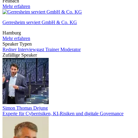
Fellbach
Mehr erfahren
Gerresheim serviert GmbH & Co. KG
Hamburg
Mehr erfahren
Speaker Typen
Redner
Interviewgast
Trainer
Moderator
Zufällige Speaker
Simon Thomas Dejung
Experte für Cyberrisiken, KI-Risiken und digitale Governance