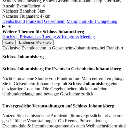
Schloss Johannisberg, 65366 Geisenheim-Johannisberg, Germany
Anzahl Eventflächen:
4
Nächster Bahnhof:
3km
Nächster Flughafen:
47km
Deutschland
Frankfurt
Geisenheim
Mainz
Frankfurt Umgebung
+1
Weitere Themen für Schloss Johannisberg
Hochzeit
Privatanlass
Tagung & Kongress
Meeting
Karte
Entfernen
Merkliste
Exklusive Eventlocation in Geisenheim-Johannisberg bei Frankfurt
Schloss Johannisberg
Schloss Johannisberg für Events in Geisenheim-Johannisberg
Nicht einmal eine Stunde von Frankfurt am Main entfernt empfängt
Sie in Geisenheim-Johannisberg mit
Schloss Johannisberg
eine
einzigartige Location. Die Gegebenheiten blicken auf eine
jahrhundertelange und bewegte Geschichte zurück.
Unvergessliche Veranstaltungen auf Schloss Johannisberg
Nutzen Sie das historische Ambiente für unvergessliche private oder
geschäftliche Veranstaltungen. Ob Events, Präsentationen,
Eventmodule & Incentiveprogramme als auch Weihnachtsfeiern sind