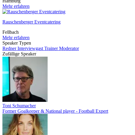
Hamburg
Mehr erfahren
Rauschenberger Eventcatering
Fellbach
Mehr erfahren
Speaker Typen
Redner
Interviewgast
Trainer
Moderator
Zufällige Speaker
Toni Schumacher
Former Goalkeeper & National player - Football Expert