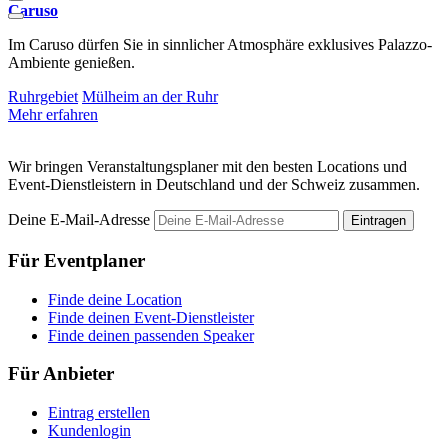
Caruso
S
Im Caruso dürfen Sie in sinnlicher Atmosphäre exklusives Palazzo-
F
Ambiente genießen.
R
Ruhrgebiet
Mülheim an der Ruhr
R
Mehr erfahren
M
Wir bringen Veranstaltungsplaner mit den besten Locations und
Event-Dienstleistern in Deutschland und der Schweiz zusammen.
Deine E-Mail-Adresse
Eintragen
Für Eventplaner
Finde deine Location
Finde deinen Event-Dienstleister
Finde deinen passenden Speaker
Für Anbieter
Eintrag erstellen
Kundenlogin