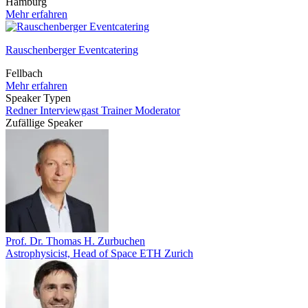
Hamburg
Mehr erfahren
Rauschenberger Eventcatering
Fellbach
Mehr erfahren
Speaker Typen
Redner
Interviewgast
Trainer
Moderator
Zufällige Speaker
Prof. Dr. Thomas H. Zurbuchen
Astrophysicist, Head of Space ETH Zurich