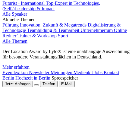
Futurist - International Top-Expert in Technologies,
(Self-)Leadership & Impact
Alle Speaker
Aktuelle Themen
Führung
Innovation, Zukunft & Megatrends
Digitalisierung &
Technologie
Teambildung & Teamarbeit
Unternehmertum
Online
Redner
Trainer & Workshop
Sport
Alle Themen
Der Location Award by fiylo® ist eine unabhängige Auszeichnung
für besondere Veranstaltungsflächen in Deutschland.
Mehr erfahren
Eventlexikon
Newsletter
Meinungen
Medienkit
Jobs
Kontakt
Berlin
Hochzeit in Berlin
Spreespeicher
Jetzt Anfragen
Telefon
E-Mail