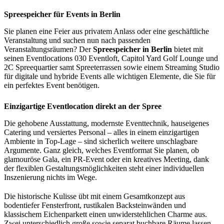
Spreespeicher für Events in Berlin
Sie planen eine Feier aus privatem Anlass oder eine geschäftliche
Veranstaltung und suchen nun nach passenden
Veranstaltungsräumen? Der
Spreespeicher in Berlin
bietet mit
seinen Eventlocations 030 Eventloft, Capitol Yard Golf Lounge und
2C Spreequartier samt Spreeterrassen sowie einem Streaming Studio
für digitale und hybride Events alle wichtigen Elemente, die Sie für
ein perfektes Event benötigen.
Einzigartige Eventlocation direkt an der Spree
Die gehobene Ausstattung, modernste Eventtechnik, hauseigenes
Catering und versiertes Personal – alles in einem einzigartigen
Ambiente in Top-Lage – sind sicherlich weitere unschlagbare
Argumente. Ganz gleich, welches Eventformat Sie planen, ob
glamouröse Gala, ein PR-Event oder ein kreatives Meeting, dank
der flexiblen Gestaltungsmöglichkeiten steht einer individuellen
Inszenierung nichts im Wege.
Die historische Kulisse übt mit einem Gesamtkonzept aus
bodentiefer Fensterfront, rustikalen Backsteinwänden und
klassischem Eichenparkett einen unwiderstehlichen Charme aus.
Zwei unterschiedlich große sowie separat buchbare Räume lassen