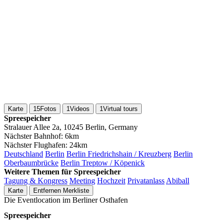
Karte
15
Fotos
1
Videos
1
Virtual tours
Spreespeicher
Stralauer Allee 2a, 10245 Berlin, Germany
Nächster Bahnhof:
6km
Nächster Flughafen:
24km
Deutschland
Berlin
Berlin Friedrichshain / Kreuzberg
Berlin
Oberbaumbrücke
Berlin Treptow / Köpenick
Weitere Themen für Spreespeicher
Tagung & Kongress
Meeting
Hochzeit
Privatanlass
Abiball
Karte
Entfernen
Merkliste
Die Eventlocation im Berliner Osthafen
Spreespeicher