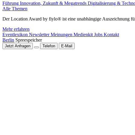
Führung
Innovation, Zukunft & Megatrends
Digitalisierung & Techn
Alle Themen
Der Location Award by fiylo® ist eine unabhängige Auszeichnung für
Mehr erfahren
Eventlexikon
Newsletter
Meinungen
Medienkit
Jobs
Kontakt
Berlin
Spreespeicher
Jetzt Anfragen
Telefon
E-Mail