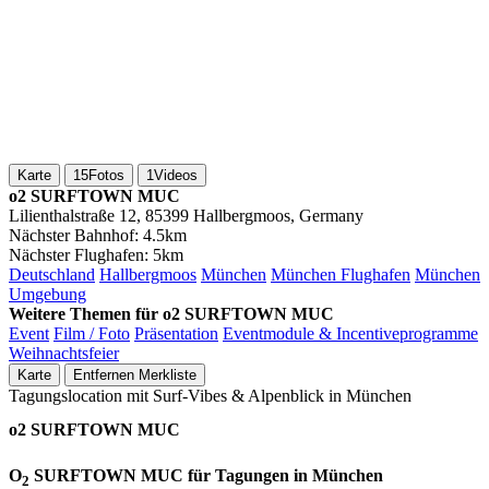
Karte
15
Fotos
1
Videos
o2 SURFTOWN MUC
Lilienthalstraße 12, 85399 Hallbergmoos, Germany
Nächster Bahnhof:
4.5km
Nächster Flughafen:
5km
Deutschland
Hallbergmoos
München
München Flughafen
München
Umgebung
Weitere Themen für o2 SURFTOWN MUC
Event
Film / Foto
Präsentation
Eventmodule & Incentiveprogramme
Weihnachtsfeier
Karte
Entfernen
Merkliste
Tagungslocation mit Surf-Vibes & Alpenblick in München
o2 SURFTOWN MUC
O
SURFTOWN MUC für Tagungen in München
2