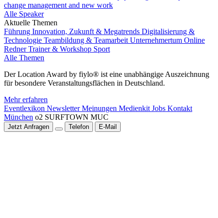
change management and new work
Alle Speaker
Aktuelle Themen
Führung
Innovation, Zukunft & Megatrends
Digitalisierung &
Technologie
Teambildung & Teamarbeit
Unternehmertum
Online
Redner
Trainer & Workshop
Sport
Alle Themen
Der Location Award by fiylo® ist eine unabhängige Auszeichnung
für besondere Veranstaltungsflächen in Deutschland.
Mehr erfahren
Eventlexikon
Newsletter
Meinungen
Medienkit
Jobs
Kontakt
München
o2 SURFTOWN MUC
Jetzt Anfragen
Telefon
E-Mail